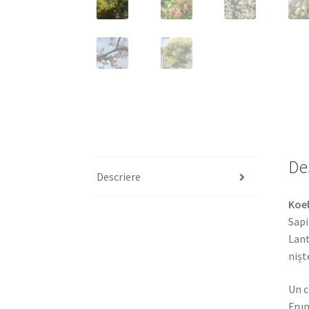
De
Descriere
Koel
Sapi
Lant
nișt
Un c
Fru