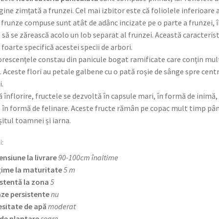
ine zimțată a frunzei. Cel mai izbitor este că foliolele inferioare 
 frunze compuse sunt atât de adânc incizate pe o parte a frunzei, 
 să se zărească acolo un lob separat al frunzei. Această caracterist
 foarte specifică acestei specii de arbori.
orescențele constau din panicule bogat ramificate care conțin mul
i. Aceste flori au petale galbene cu o pată roșie de sânge spre cent
i.
 înflorire, fructele se dezvoltă în capsule mari, în formă de inimă,
 în formă de felinare. Aceste fructe rămân pe copac mult timp pân
șitul toamnei și iarna.
i:
nsiune la livrare
90-100cm înaltime
țime la maturitate
5 m
stentă la zona
5
ze persistente
nu
sitate de apă
moderat
de plantare
soare