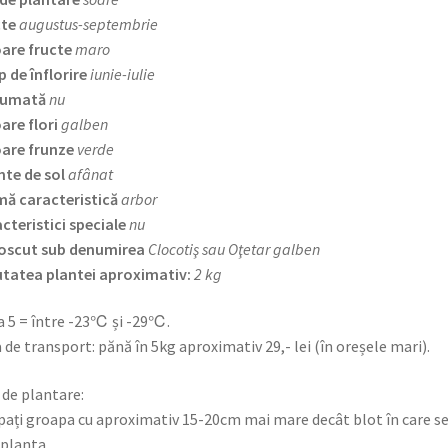
cte
augustus-septembrie
are fructe
maro
 de înflorire
iunie-iulie
fumată
nu
are flori
galben
are frunze
verde
nte de sol
afânat
ă caracteristică
arbor
cteristici speciale
nu
oscut sub denumirea
Clocotiş sau Oţetar galben
tatea plantei aproximativ:
2 kg
 5 = între -23℃ și -29℃.
 de transport: pănă în 5kg aproximativ 29,- lei (în oreșele mari).
 de plantare:
pați groapa cu aproximativ 15-20cm mai mare decât blot în care s
 planta