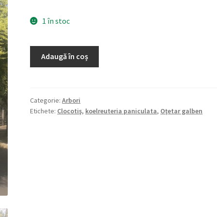
1 în stoc
Cantitate
Adaugă în coș
Koelreuteria
paniculata
Categorie:
Arbori
Etichete:
Clocotiş
,
koelreuteria paniculata
,
Oţetar galben