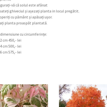
igurați-vă că solul este afânat
oateți ghiveciul și așezați planta in locul pregătit.
operiți cu pământ și apăsați ușor.
ați planta proaspăt plantată.
 dimensiune cu circumferințe:
2 cm 450,- lei
4 cm 500,- lei
6 cm 575,- lei