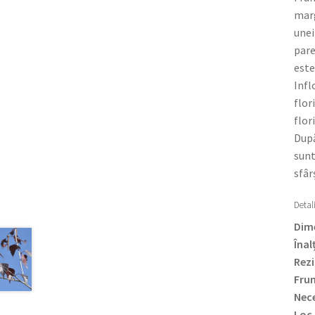
marg
unei
pare
este
Infl
flor
flori
După
sunt
sfâr
Detali
Dime
Înal
Rezi
Frun
Nece
Loc 