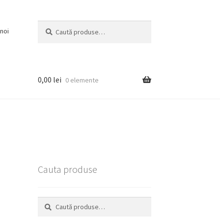
Caută
Caută
noi
după:
0,00
lei
0 elemente
Cauta produse
Caută
Caută
după: