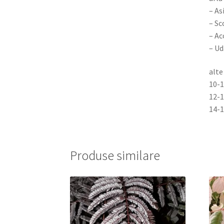
– As
– Sc
– Ac
– Ud
alte
10-1
12-1
14-1
Produse similare