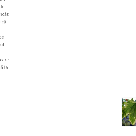
ale
încât
ică
te
rul
 care
ă la