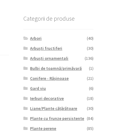
Categorii de produse
Arbori
(40)
Arbuști fructiferi
(30)
Arbuști ornamentali
(136)
Bulbi de toamnă/primăvară
(1)
Conifere - Rășinoase
(21)
Gard viu
(6)
Ierburi decorative
(18)
Liane/Plante cățărătoare
(30)
Plante cu frunze persistente
(84)
Plante perene
(85)