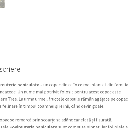
scriere
reuteria paniculata –
un copac din ce în ce mai plantat din famili
ndaceae. Un nume mai potrivit folosit pentru acest copac este
ern Tree. La urma urmei, fructele capsule rămân agățate pe copac
e felinare în timpul toamnei și iernii, când devin goale.
opac se remarcă prin scoarța sa adânc canelată și fisurată.
nzele
Koelreuteria paniculata
sunt compuse pinnat, iar foliolele a