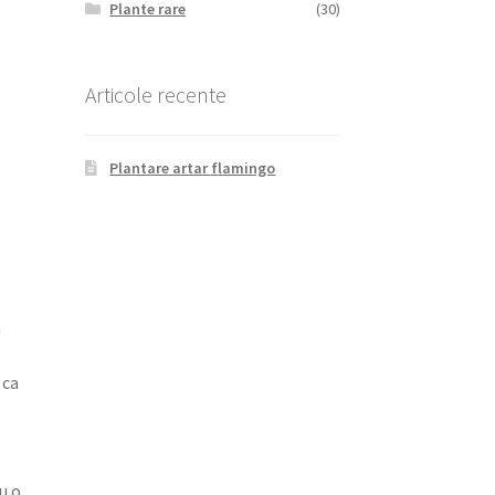
Plante rare
(30)
Articole recente
Plantare artar flamingo
a
 ca
u o