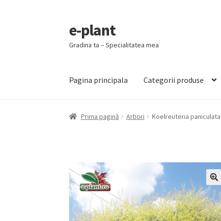
e-plant
Sari
Sari
la
la
Gradina ta – Specialitatea mea
navigare
conținut
Pagina principala
Categorii produse
Prima pagină
Arbori
Koelreuteria paniculata
🔍