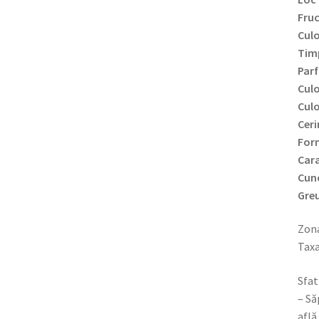
Fru
Culo
Timp
Par
Culo
Culo
Ceri
Form
Cara
Cun
Greu
Zona
Taxa
Sfat
– Să
află