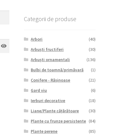
Categorii de produse
Arbori
(40)
Arbuști fructiferi
(30)
Arbuști ornamentali
(136)
Bulbi de toamnă/primăvară
(1)
Conifere - Rășinoase
(21)
Gard viu
(6)
Ierburi decorative
(18)
Liane/Plante cățărătoare
(30)
Plante cu frunze persistente
(84)
Plante perene
(85)