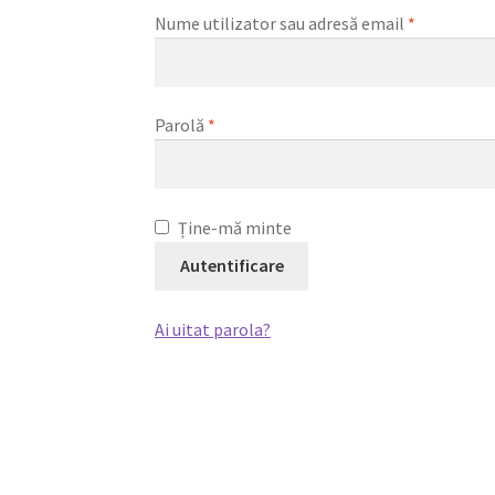
Nume utilizator sau adresă email
*
Parolă
*
Ține-mă minte
Autentificare
Ai uitat parola?