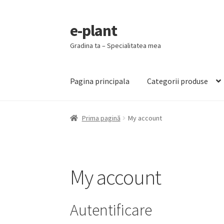
e-plant
Sari
Sari
la
la
Gradina ta – Specialitatea mea
navigare
conținut
Pagina principala
Categorii produse
Prima pagină
My account
My account
Autentificare