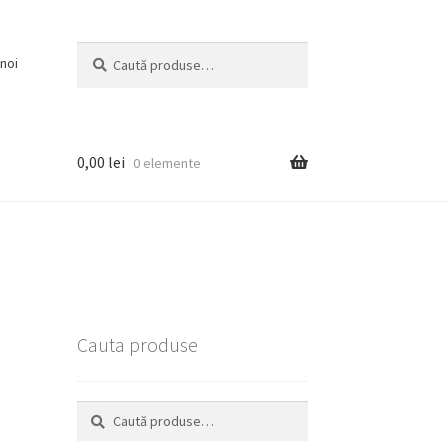
Caută
Caută
noi
după:
0,00
lei
0 elemente
Cauta produse
Caută
Caută
după: