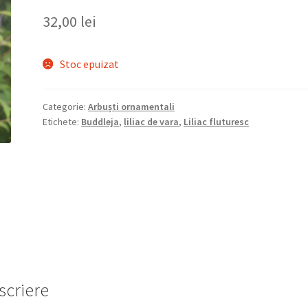
32,00
lei
Stoc epuizat
Categorie:
Arbuști ornamentali
Etichete:
Buddleja
,
liliac de vara
,
Liliac fluturesc
scriere