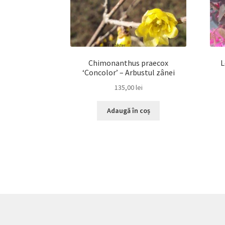
Chimonanthus praecox
L
‘Concolor’ – Arbustul zânei
135,00
lei
Adaugă în coș