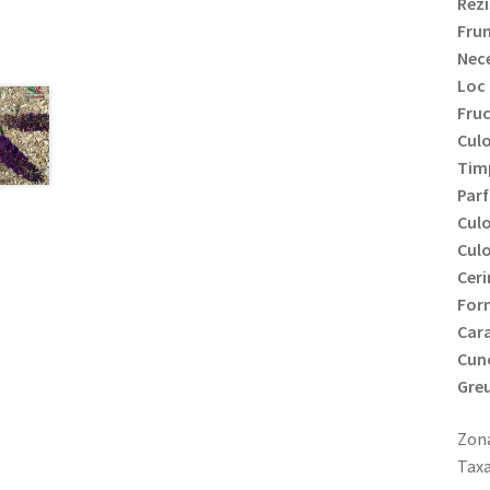
Rezi
Frun
Nece
Loc 
Fru
Culo
Timp
Par
Culo
Culo
Ceri
Form
Cara
Cun
Greu
Zona
Taxa