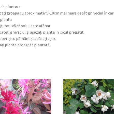
 de plantare:
pați groapa cu aproximativ 5-10cm mai mare decât ghiveciul în car
 planta
igurați-vă că solul este afânat
oateți ghiveciul și așezați planta in locul pregătit.
operiți cu pământ și apăsați ușor.
ați planta proaspăt plantată.