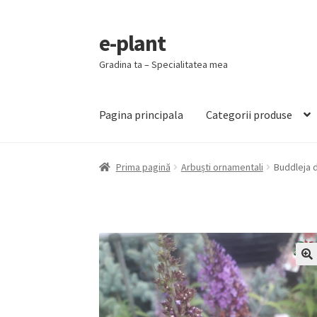
e-plant
Sari
Sari
la
la
Gradina ta – Specialitatea mea
navigare
conținut
Pagina principala
Categorii produse
Prima pagină
Arbuști ornamentali
Buddleja d
🔍