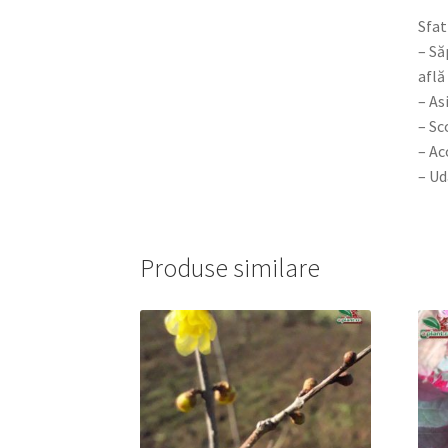
Sfat
– Să
află
– As
– Sc
– Ac
– Ud
Produse similare