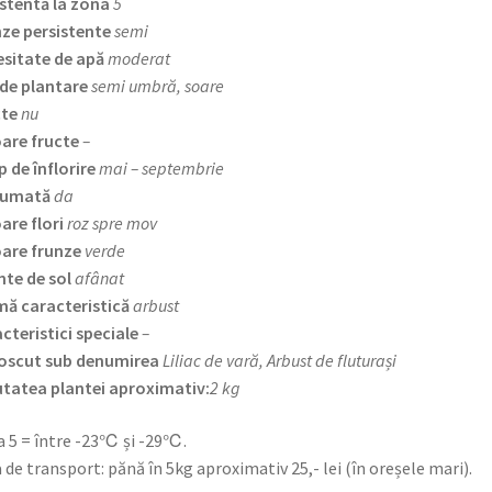
stentă la zona
5
ze persistente
semi
sitate de apă
moderat
de plantare
semi umbră, soare
cte
nu
are fructe
–
 de înflorire
mai – septembrie
fumată
da
are flori
roz spre mov
are frunze
verde
nte de sol
afânat
ă caracteristică
arbust
cteristici speciale
–
oscut sub denumirea
Liliac de vară, Arbust de fluturași
tatea plantei aproximativ:
2 kg
 5 = între -23℃ și -29℃.
 de transport: pănă în 5kg aproximativ 25,- lei (în oreșele mari).