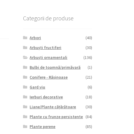
Categorii de produse
Arbori
(40)
Arbuști fructiferi
(30)
Arbuști ornamentali
(136)
Bulbi de toamnă/primăvară
(1)
Conifere - Rășinoase
(21)
Gard viu
(6)
Ierburi decorative
(18)
Liane/Plante cățărătoare
(30)
Plante cu frunze persistente
(84)
Plante perene
(85)