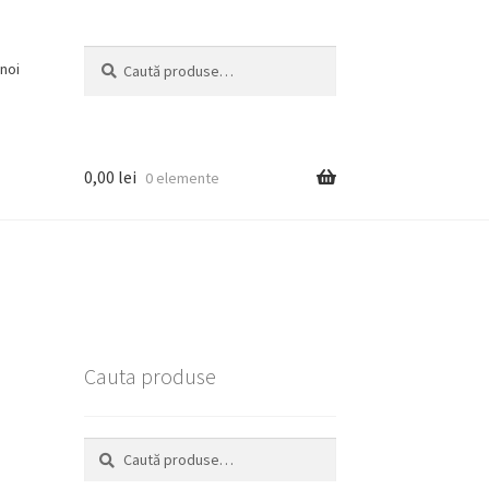
Caută
Caută
noi
după:
0,00
lei
0 elemente
Cauta produse
Caută
Caută
după: