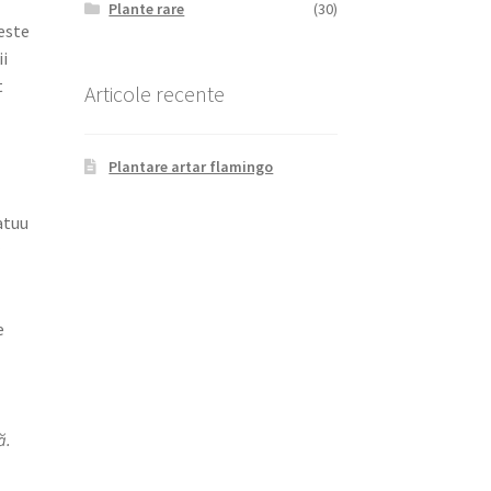
Plante rare
(30)
este
ii
t
Articole recente
Plantare artar flamingo
atuu
e
ă.