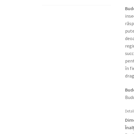
Budd
inse
răsp
pute
deoa
regi
succ
pent
în f
drag
Budd
Budd
Detali
Dime
Înal