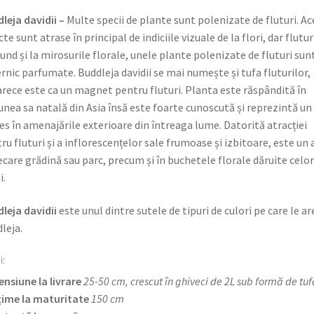
leja davidii –
Multe specii de plante sunt polenizate de fluturi. Ac
cte sunt atrase în principal de indiciile vizuale de la flori, dar flutur
und și la mirosurile florale, unele plante polenizate de fluturi sun
rnic parfumate. Buddleja davidii se mai numește și tufa fluturilor,
rece este ca un magnet pentru fluturi. Planta este răspândită în
unea sa natală din Asia însă este foarte cunoscută și reprezintă un
es în amenajările exterioare din întreaga lume. Datorită atracției
ru fluturi și a inflorescențelor sale frumoase și izbitoare, este un 
iecare grădină sau parc, precum și în buchetele florale dăruite celor
i.
leja davidii
este unul dintre sutele de tipuri de culori pe care le ar
leja.
i:
nsiune la livrare
25-50 cm, crescut în ghiveci de 2L sub formă de tuf
țime la maturitate
150 cm