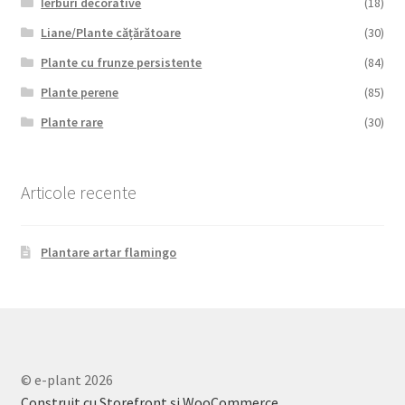
Ierburi decorative
(18)
Liane/Plante cățărătoare
(30)
Plante cu frunze persistente
(84)
Plante perene
(85)
Plante rare
(30)
Articole recente
Plantare artar flamingo
© e-plant 2026
Construit cu Storefront și WooCommerce
.