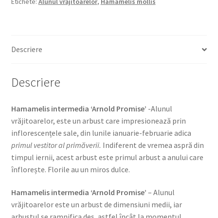
Etichete:
Alunul vrăjitoarelor
,
Hamamelis mollis
-
Alunul
vrăjitoarelor
Descriere
Descriere
Hamamelis intermedia ‘Arnold Promise’
-Alunul
vrăjitoarelor, este un arbust care impresionează prin
inflorescențele sale, din lunile ianuarie-februarie adica
primul vestitor al primăverii.
Indiferent de vremea aspră din
timpul iernii, acest arbust este primul arbust a anului care
înflorește. Florile au un miros dulce.
Hamamelis intermedia ‘Arnold Promise’
– Alunul
vrăjitoarelor este un arbust de dimensiuni medii, iar
arbustul se ramnifica des, astfel încât la momentul