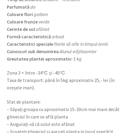
Parfumată
da
Culoare flori
galben
Culoare frunze
verde
Cerinte de sol
afânat
Formă caracteristică
arbust
Caracteristici speciale
florile să afle in timpul iernii
Cunoscut sub denumirea
Alunul vrăjitoarelor
Greutatea plantei aproximativ:
5 kg
Zona 3 = între -34℃ și -40℃.
Taxa de transport: pănă în 5kg aproximativ 25,- lei (în
oreșele mari).
Sfat de plantare:
– Săpați groapa cu aproximativ 15-20cm mai mare decât
ghiveciul în care se află planta
– Asigurați-vă că solul este afânat
– Scoateți ghiveciul și așezați planta in locul pregătit.