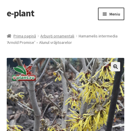
e-plant
Sari
Sari
Meniu
la
la
navigare
conținut
Pagina principala
Prima pagină
Arbuști ornamentali
Hamamelis intermedia
Extinde
‘Arnold Promise’ – Alunul vrăjitoarelor
Categorii produse
meniul
copil
Contact
Checkout
🔍