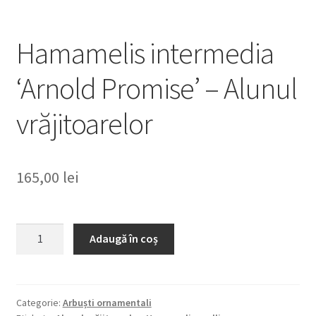
Hamamelis intermedia
‘Arnold Promise’ – Alunul
vrăjitoarelor
165,00
lei
Cantitate
Adaugă în coș
Hamamelis
intermedia
'Arnold
Promise'
Categorie:
Arbuști ornamentali