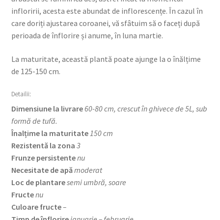
infloririi, acesta este abundat de inflorescențe. În cazul în
care doriți ajustarea coroanei, vă sfâtuim să o faceți după
perioada de înflorire și anume, în luna martie.
La maturitate, această plantă poate ajunge la o înălțime
de 125-150 cm.
Detailii:
Dimensiune la livrare
60-80 cm, crescut în ghivece de 5L, sub
formă de tufă.
Înalțime la maturitate
150 cm
Rezistentă la zona
3
Frunze persistente
nu
Necesitate de apă
moderat
Loc de plantare
semi umbră, soare
Fructe
nu
Culoare fructe
–
Timp de înflorire
ianuarie – februarie