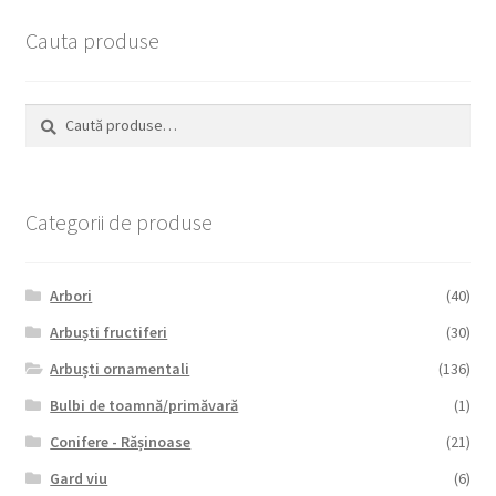
Cauta produse
Caută
Caută
după:
Categorii de produse
Arbori
(40)
Arbuști fructiferi
(30)
Arbuști ornamentali
(136)
Bulbi de toamnă/primăvară
(1)
Conifere - Rășinoase
(21)
Gard viu
(6)