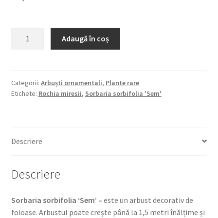
Cantitate
Adaugă în coș
Sorbaria
sorbifolia
'Sem'
pbr
Categorii:
Arbuști ornamentali
,
Plante rare
Etichete:
Rochia miresii
,
Sorbaria sorbifolia 'Sem'
Descriere
Descriere
Sorbaria sorbifolia ‘Sem’ –
este un arbust decorativ de
foioase. Arbustul poate crește până la 1,5 metri înălțime și