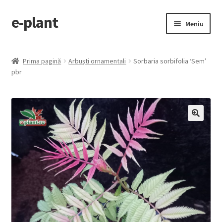
e-plant
Sari
Sari
Meniu
la
la
navigare
conținut
Pagina principala
Prima pagină
Arbuști ornamentali
Sorbaria sorbifolia ‘Sem’
Extinde
pbr
Categorii produse
meniul
copil
Contact
Checkout
🔍