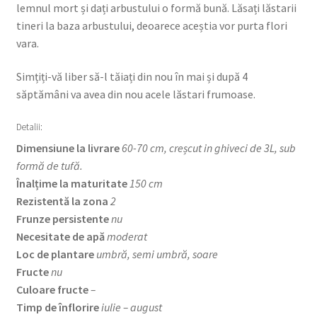
lemnul mort și dați arbustului o formă bună. Lăsați lăstarii
tineri la baza arbustului, deoarece aceștia vor purta flori
vara.
Simțiți-vă liber să-l tăiați din nou în mai și după 4
săptămâni va avea din nou acele lăstari frumoase.
Detalii:
Dimensiune la livrare
60-70 cm, creșcut in ghiveci de 3L, sub
formă de tufă.
Înalțime la maturitate
150 cm
Rezistentă la zona
2
Frunze persistente
nu
Necesitate de apă
moderat
Loc de plantare
umbră, semi umbră, soare
Fructe
nu
Culoare fructe
–
Timp de înflorire
iulie – august