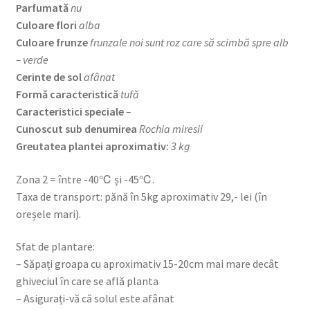
Parfumată
nu
Culoare flori
alba
Culoare frunze
frunzale noi sunt roz care să scimbă spre alb
– verde
Cerinte de sol
afânat
Formă caracteristică
tufă
Caracteristici speciale
–
Cunoscut sub denumirea
Rochia miresii
Greutatea plantei aproximativ:
3 kg
Zona 2 = între -40℃ și -45℃.
Taxa de transport: pănă în 5kg aproximativ 29,- lei (în
oreșele mari).
Sfat de plantare:
– Săpați groapa cu aproximativ 15-20cm mai mare decât
ghiveciul în care se află planta
– Asigurați-vă că solul este afânat