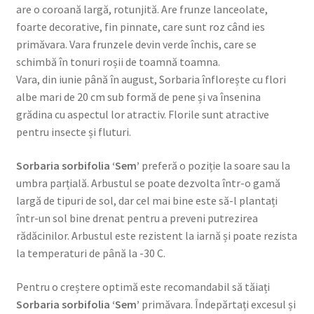
are o coroană largă, rotunjită. Are frunze lanceolate,
foarte decorative, fin pinnate, care sunt roz când ies
primăvara. Vara frunzele devin verde închis, care se
schimbă în tonuri roșii de toamnă toamna.
Vara, din iunie până în august, Sorbaria înflorește cu flori
albe mari de 20 cm sub formă de pene și va însenina
grădina cu aspectul lor atractiv. Florile sunt atractive
pentru insecte și fluturi.
Sorbaria sorbifolia ‘Sem’
preferă o poziție la soare sau la
umbra parțială. Arbustul se poate dezvolta într-o gamă
largă de tipuri de sol, dar cel mai bine este să-l plantați
într-un sol bine drenat pentru a preveni putrezirea
rădăcinilor. Arbustul este rezistent la iarnă și poate rezista
la temperaturi de până la -30 C.
Pentru o creștere optimă este recomandabil să tăiați
Sorbaria sorbifolia ‘Sem’
primăvara. Îndepărtați excesul și