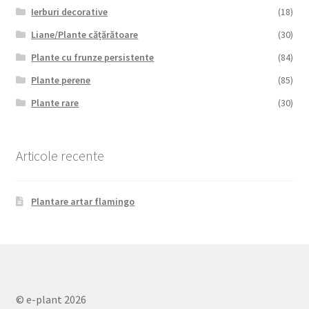
Ierburi decorative
(18)
Liane/Plante cățărătoare
(30)
Plante cu frunze persistente
(84)
Plante perene
(85)
Plante rare
(30)
Articole recente
Plantare artar flamingo
© e-plant 2026