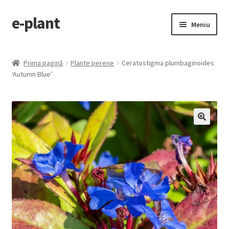
e-plant
Sari
Sari
Meniu
la
la
navigare
conținut
Pagina principala
Prima pagină
Plante perene
Ceratostigma plumbaginoides
Extinde
‘Autumn Blue’
Categorii produse
meniul
copil
Contact
Checkout
🔍