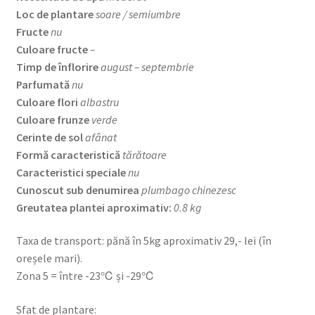
Loc de plantare
soare / semiumbre
Fructe
nu
Culoare fructe
–
Timp de înflorire
august – septembrie
Parfumată
nu
Culoare flori
albastru
Culoare frunze
verde
Cerinte de sol
afânat
Formă caracteristică
tărătoare
Caracteristici speciale
nu
Cunoscut sub denumirea
plumbago chinezesc
Greutatea plantei aproximativ:
0.8 kg
Taxa de transport: pănă în 5kg aproximativ 29,- lei (în
oreșele mari).
Zona 5 = între -23℃ și -29℃
Sfat de plantare: