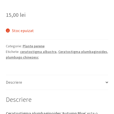
15,00
lei
Stoc epuizat
Categorie:
Plante perene
Etichete:
ceratostigma albastra
,
Ceratostigma plumbaginoides
,
plumbago chinezesc
Descriere
Descriere
Ceratostigma plumbaginoides ‘Autumn Blue’
este o