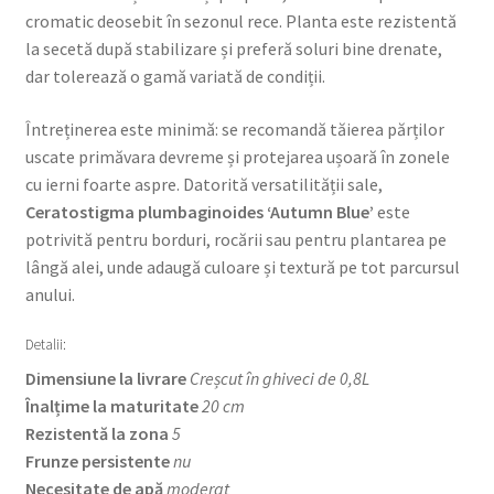
cromatic deosebit în sezonul rece. Planta este rezistentă
la secetă după stabilizare și preferă soluri bine drenate,
dar tolerează o gamă variată de condiții.
Întreținerea este minimă: se recomandă tăierea părților
uscate primăvara devreme și protejarea ușoară în zonele
cu ierni foarte aspre. Datorită versatilității sale,
Ceratostigma plumbaginoides ‘Autumn Blue’
este
potrivită pentru borduri, rocării sau pentru plantarea pe
lângă alei, unde adaugă culoare și textură pe tot parcursul
anului.
Detalii:
Dimensiune la livrare
Creșcut în ghiveci de 0,8L
Înalțime la maturitate
20 cm
Rezistentă la zona
5
Frunze persistente
nu
Necesitate de apă
moderat