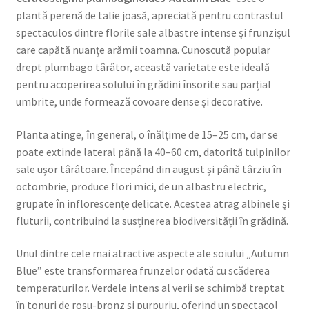
plantă perenă de talie joasă, apreciată pentru contrastul
spectaculos dintre florile sale albastre intense și frunzișul
care capătă nuanțe arămii toamna. Cunoscută popular
drept plumbago târâtor, această varietate este ideală
pentru acoperirea solului în grădini însorite sau parțial
umbrite, unde formează covoare dense și decorative.
Planta atinge, în general, o înălțime de 15–25 cm, dar se
poate extinde lateral până la 40–60 cm, datorită tulpinilor
sale ușor târâtoare. Începând din august și până târziu în
octombrie, produce flori mici, de un albastru electric,
grupate în inflorescențe delicate. Acestea atrag albinele și
fluturii, contribuind la susținerea biodiversității în grădină.
Unul dintre cele mai atractive aspecte ale soiului „Autumn
Blue” este transformarea frunzelor odată cu scăderea
temperaturilor. Verdele intens al verii se schimbă treptat
în tonuri de roșu-bronz și purpuriu, oferind un spectacol