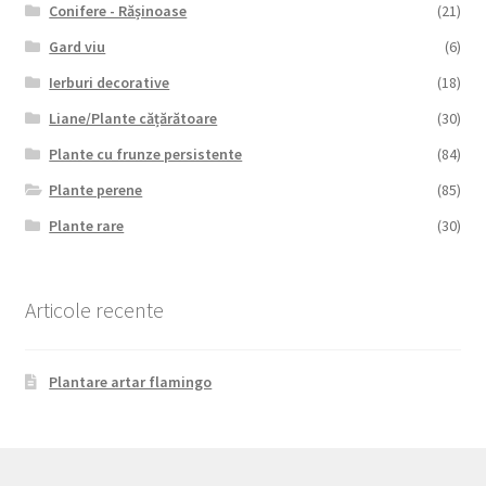
Conifere - Rășinoase
(21)
Gard viu
(6)
Ierburi decorative
(18)
Liane/Plante cățărătoare
(30)
Plante cu frunze persistente
(84)
Plante perene
(85)
Plante rare
(30)
Articole recente
Plantare artar flamingo