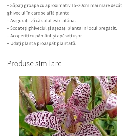
– Săpați groapa cu aproximativ 15-20cm mai mare decât
ghiveciul în care se află planta
– Asigurați-vă că solul este afânat
– Scoateți ghiveciul și așezați planta in locul pregătit.
– Acoperiți cu pământ și apăsați ușor.
– Udați planta proaspăt plantată.
Produse similare