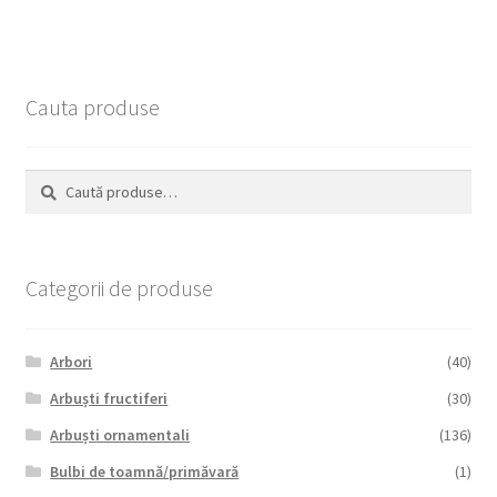
Cauta produse
Caută
Caută
după:
Categorii de produse
Arbori
(40)
Arbuști fructiferi
(30)
Arbuști ornamentali
(136)
Bulbi de toamnă/primăvară
(1)