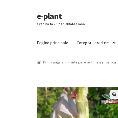
e-plant
Sari
Sari
la
la
Gradina ta – Specialitatea mea
navigare
conținut
Pagina principala
Categorii produse
Prima pagină
Plante perene
Iris germanica 
🔍