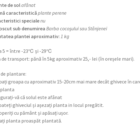
nte de sol
afânat
ă caracteristică
plante perene
cteristici speciale
nu
oscut sub denumirea
Barba cocoşului sau Stânjenei
tatea plantei aproximativ:
1 kg
 5 = între -23℃ și -29℃
 de transport: pănă în 5kg aproximativ 25,- lei (în oreșele mari).
 de plantare:
pați groapa cu aproximativ 15-20cm mai mare decât ghivece în car
 planta
igurați-vă că solul este afânat
oateți ghiveciul și așezați planta in locul pregătit.
operiți cu pământ și apăsați ușor.
ați planta proaspăt plantată.