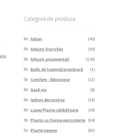
Categorii de produse
Arbori
(40)
Arbuști fructiferi
(30)
,
iris
Arbuști ornamentali
(136)
Bulbi de toamnă/primăvară
(1)
Conifere - Rășinoase
(21)
Gard viu
(6)
Ierburi decorative
(18)
Liane/Plante cățărătoare
(30)
Plante cu frunze persistente
(84)
Plante perene
(85)