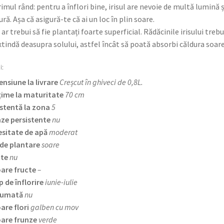
rimul rând: pentru a înflori bine, irisul are nevoie de multă lumină ș
ură. Așa că asigură-te că ai un loc în plin soare.
ii ar trebui să fie plantați foarte superficial. Rădăcinile irisului trebu
xtindă deasupra solului, astfel încât să poată absorbi căldura soare
i:
nsiune la livrare
Creșcut în ghiveci de 0,8L.
țime la maturitate
70 cm
stentă la zona
5
ze persistente
nu
sitate de apă
moderat
de plantare
soare
cte
nu
are fructe
–
 de înflorire
iunie-iulie
fumată
nu
are flori
galben cu mov
are frunze
verde