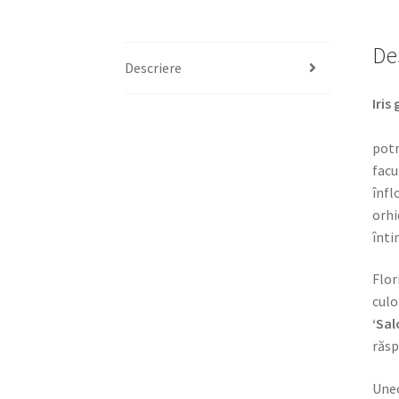
De
Descriere
I
potr
facu
înfl
orhi
înti
Flor
culo
‘Sal
răsp
Uneo