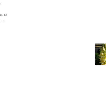
i
ie să
lui.