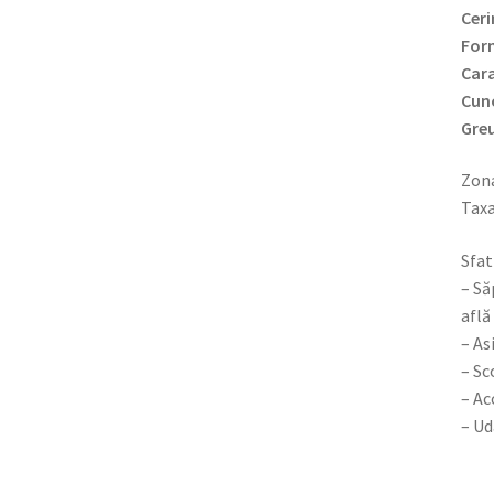
Ceri
Form
Cara
Cun
Greu
Zona
Taxa
Sfat
– Să
află
– As
– Sc
– Ac
– Ud