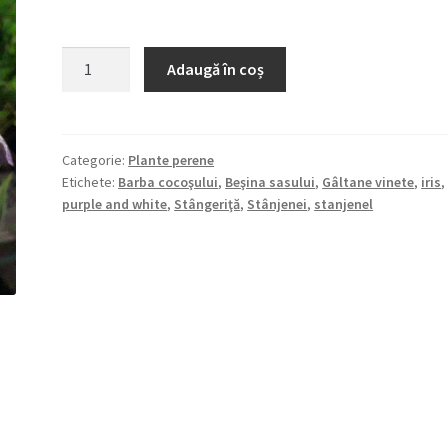
Cantitate
Adaugă în coș
Iris
germanica
'Salonique'
Categorie:
Plante perene
Etichete:
Barba cocoşului
,
Beşina sasului
,
Gâltane vinete
,
iris
purple and white
,
Stângeriţă
,
Stânjenei
,
stanjenel