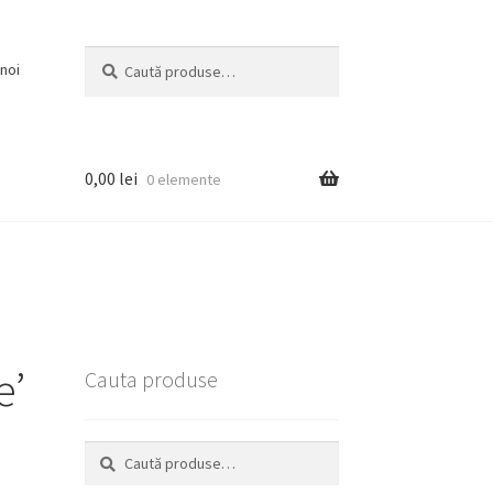
Caută
Caută
noi
după:
0,00
lei
0 elemente
e’
Cauta produse
Caută
Caută
după: