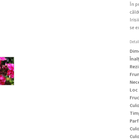
În p
căld
Iris
se e
Detali
Dime
Înal
Rezi
Frun
Nece
Loc 
Fru
Culo
Timp
Par
Culo
Culo