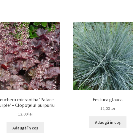
euchera micrantha ‘Palace
Festuca glauca
urple’ – Clopoțelul purpuriu
12,00
lei
12,00
lei
Adaugă în coș
Adaugă în coș