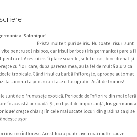
scriere
ris germanica ‘Saloniqu
Există multe tipuri de iris. Nu toate Irisuri sunt
ivite pentru sol nisipos, dar irisul barbos (Iris germanica) pare a fi
t pentru el. Acestui iris îi place soarele, solul uscat, bine drenat și
orește cu flori care, după părerea mea, au la fel de multă alură ca
deele tropicale. Când irisul cu barbă înflorește, aproape automat
nzi la camera ta pentru a-i face o fotografie. Atât de frumos!
ile sunt de o frumusețe exotică. Perioada de înflorire din mai oferă
are în această perioadă. Și, nu lipsit de importanță,
Iris germanica
onique’
crește chiar și în cele mai uscate locuri din grădina ta și se
ândește ușor.
ri irisii nu înfloresc. Acest lucru poate avea mai multe cauze: