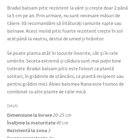
Bradul balsam pitic rezistent la vânt și crește doar 2 până
la 5 cm pe an. Prin urmare, nu sunt necesare măsuri de
tăiere. Vă recomandăm să înlăturați ramurile rupte sau
bolnave. Acest molid pitic foarte rezistent crește în sol
acid până la neutru, destul de umed și hrănitor.
Se poate planta atât în locurile însorite, cât și în cele
umbrite. Seceta extremă și căldura sunt mai puțin bine
tolerate. Bradul balsam pitic este folosit ca plantă
solitari, în grădinile de stâncării, ca plantă recipient sau
pentru grădini mici. Abies balsmea Nana este frumos de
combinat cu alte plante de talie mică.
Detalii:
Dimensiune la livrare
20-25 cm
Înalțime la maturitate
40 cm
Rezistentă la zona
3