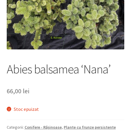
Abies balsamea ‘Nana’
66,00
lei
Stoc epuizat
Categorii:
Conifere - Rășinoase
,
Plante cu frunze persistente