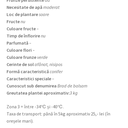
Frunze persistente
da
Necesitate de apă
moderat
Loc de plantare
soare
Fructe
nu
Culoare fructe
–
Timp de înflorire
nu
Parfumată
–
Culoare flori
–
Culoare frunze
verde
Cerinte de sol
afânat, nisipos
Formă caracteristică
conifer
Caracteristici speciale
–
Cunoscut sub denumirea
Brad de balsam
Greutatea plantei aproximativ:
3 kg
Zona 3 = între -34℃ și -40℃.
Taxa de transport: pănă în 5kg aproximativ 25,- lei (în
oreșele mari).