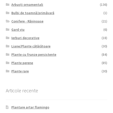
Arbuști ornamentali
(136)
Bulbi de toamnă/primăvară
(1)
Conifere - Rășinoase
(21)
Gard viu
(6)
Ierburi decorative
(18)
Liane/Plante cățărătoare
(30)
Plante cu frunze persistente
(84)
Plante perene
(85)
Plante rare
(30)
Articole recente
Plantare artar flamingo