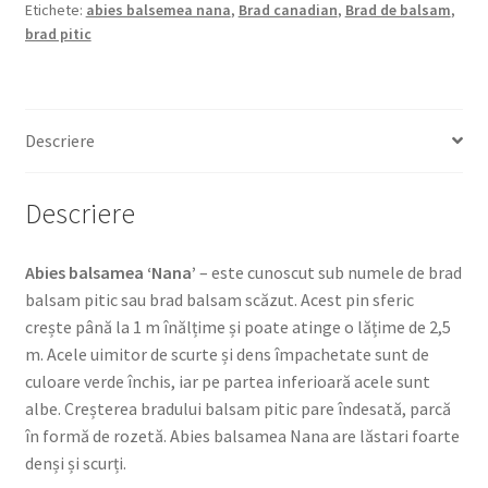
Etichete:
abies balsemea nana
,
Brad canadian
,
Brad de balsam
,
brad pitic
Descriere
Descriere
Abies balsamea ‘Nana’
– este cunoscut sub numele de brad
balsam pitic sau brad balsam scăzut. Acest pin sferic
crește până la 1 m înălțime și poate atinge o lățime de 2,5
m. Acele uimitor de scurte și dens împachetate sunt de
culoare verde închis, iar pe partea inferioară acele sunt
albe. Creșterea bradului balsam pitic pare îndesată, parcă
în formă de rozetă. Abies balsamea Nana are lăstari foarte
denși și scurți.