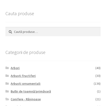
Cauta produse
Caută
Caută
după:
Categorii de produse
Arbori
(40)
Arbuști fructiferi
(30)
Arbuști ornamentali
(136)
Bulbi de toamnă/primăvară
(1)
Conifere - Rășinoase
(21)