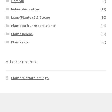
Gard viu
(6)
Ierburi decorative
(18)
Liane/Plante cățărătoare
(30)
Plante cu frunze persistente
(84)
Plante perene
(85)
Plante rare
(30)
Articole recente
Plantare artar flamingo