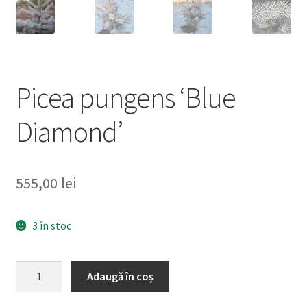
Picea pungens ‘Blue
Diamond’
555,00
lei
3 în stoc
Cantitate
Adaugă în coș
Picea
pungens