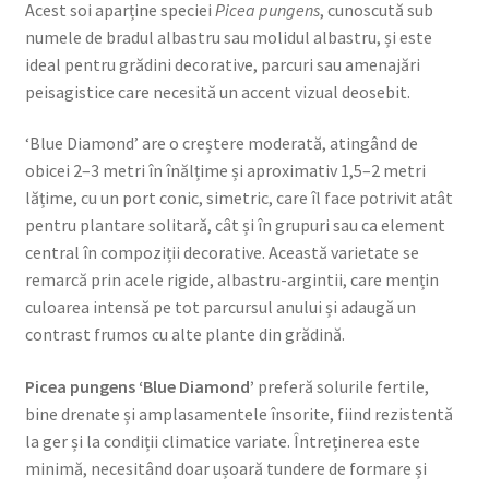
Acest soi aparține speciei
Picea pungens
, cunoscută sub
numele de bradul albastru sau molidul albastru, și este
ideal pentru grădini decorative, parcuri sau amenajări
peisagistice care necesită un accent vizual deosebit.
‘Blue Diamond’ are o creștere moderată, atingând de
obicei 2–3 metri în înălțime și aproximativ 1,5–2 metri
lățime, cu un port conic, simetric, care îl face potrivit atât
pentru plantare solitară, cât și în grupuri sau ca element
central în compoziții decorative. Această varietate se
remarcă prin acele rigide, albastru-argintii, care mențin
culoarea intensă pe tot parcursul anului și adaugă un
contrast frumos cu alte plante din grădină.
Picea pungens ‘Blue Diamond’
preferă solurile fertile,
bine drenate și amplasamentele însorite, fiind rezistentă
la ger și la condiții climatice variate. Întreținerea este
minimă, necesitând doar ușoară tundere de formare și