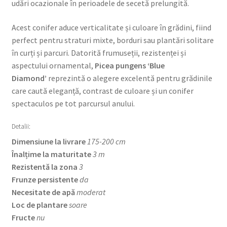
udări ocazionale în perioadele de secetă prelungită.
Acest conifer aduce verticalitate și culoare în grădini, fiind
perfect pentru straturi mixte, borduri sau plantări solitare
în curți și parcuri. Datorită frumuseții, rezistenței și
aspectului ornamental,
Picea pungens ‘Blue
Diamond’
reprezintă o alegere excelentă pentru grădinile
care caută eleganță, contrast de culoare și un conifer
spectaculos pe tot parcursul anului.
Detalii:
Dimensiune la livrare
175-200 cm
Înalțime la maturitate
3 m
Rezistentă la zona
3
Frunze persistente
da
Necesitate de apă
moderat
Loc de plantare
soare
Fructe
nu