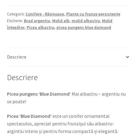
‘Blue
Diamond’
Categorii:
Conifere - Rășinoase
,
Plante cu frunze persistente
Etichete:
Brad argentiu
,
Molid alb
,
molid albastru
,
Molid
înţepător
,
Picea albastru
,
picea pungens blue daimand
Descriere
Descriere
Picea pungens ‘Blue Diamond’
Mai albastru – argentiu nu
se poate!
Picea ‘Blue Diamond’
este un conifer ornamental
spectaculos, apreciat pentru frunzișul său albastru-
argintiu intens și pentru forma compactă și elegantă.