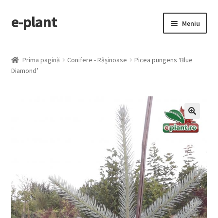
e-plant
Sari
Sari
Meniu
la
la
navigare
conținut
Pagina principala
Prima pagină
Conifere - Rășinoase
Picea pungens ‘Blue
Extinde
Diamond’
Categorii produse
meniul
copil
Contact
Checkout
🔍