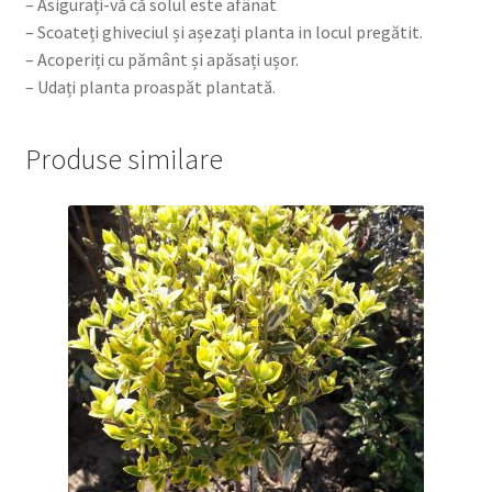
– Asigurați-vă că solul este afânat
– Scoateți ghiveciul și așezați planta in locul pregătit.
– Acoperiți cu pământ și apăsați ușor.
– Udați planta proaspăt plantată.
Produse similare