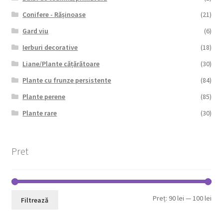
Conifere - Rășinoase
(21)
Gard viu
(6)
Ierburi decorative
(18)
Liane/Plante cățărătoare
(30)
Plante cu frunze persistente
(84)
Plante perene
(85)
Plante rare
(30)
Pret
Pre
Pre
Preț:
90 lei
—
100 lei
Filtrează
min
max