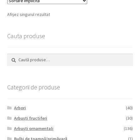
Afișez singurul rezultat
Cauta produse
Caută
Caută
după:
Categorii de produse
Arbori
(40)
Arbuști fructiferi
(30)
Arbuști ornamentali
(136)
Bulbi de toamnă/primăvară
(1)