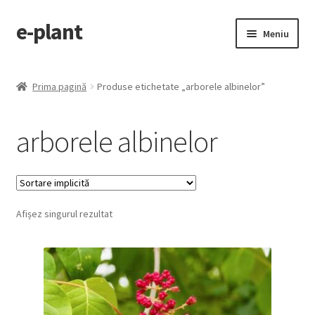
e-plant
Sari
Sari
Meniu
la
la
navigare
conținut
Pagina principala
Prima pagină
Produse etichetate „arborele albinelor”
Extinde
Categorii produse
meniul
arborele albinelor
copil
Contact
Checkout
Afișez singurul rezultat