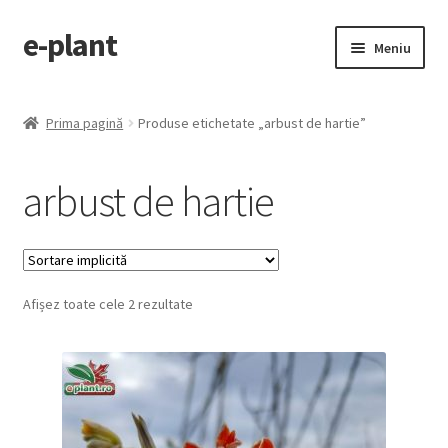
e-plant
Sari
Sari
Meniu
la
la
navigare
conținut
Pagina principala
Prima pagină
Produse etichetate „arbust de hartie”
Extinde
Categorii produse
meniul
arbust de hartie
copil
Contact
Checkout
Afișez toate cele 2 rezultate