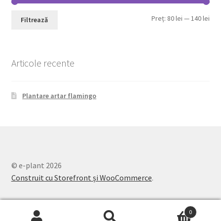
Pre
Pre
Preț:
80 lei
—
140 lei
Filtrează
min
max
Articole recente
Plantare artar flamingo
© e-plant 2026
Construit cu Storefront și WooCommerce
.
0