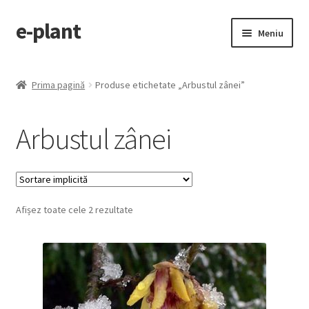
e-plant
Sari
Sari
Meniu
la
la
navigare
conținut
Pagina principala
Prima pagină
Produse etichetate „Arbustul zânei”
Extinde
Categorii produse
meniul
Arbustul zânei
copil
Contact
Checkout
Afișez toate cele 2 rezultate