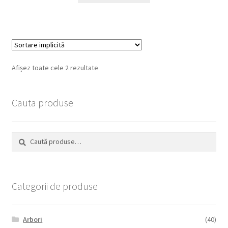
Afișez toate cele 2 rezultate
Cauta produse
Caută
Caută
după:
Categorii de produse
Arbori
(40)