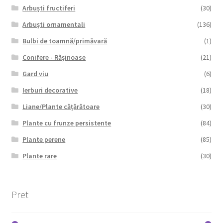
Arbuști fructiferi
(30)
Arbuști ornamentali
(136)
Bulbi de toamnă/primăvară
(1)
Conifere - Rășinoase
(21)
Gard viu
(6)
Ierburi decorative
(18)
Liane/Plante cățărătoare
(30)
Plante cu frunze persistente
(84)
Plante perene
(85)
Plante rare
(30)
Pret