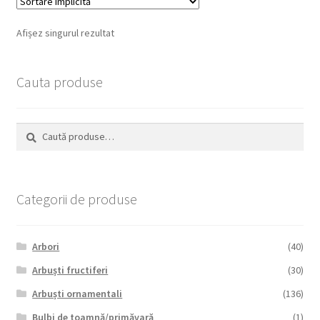
Afișez singurul rezultat
Cauta produse
Caută
Caută
după:
Categorii de produse
Arbori
(40)
Arbuști fructiferi
(30)
Arbuști ornamentali
(136)
Bulbi de toamnă/primăvară
(1)