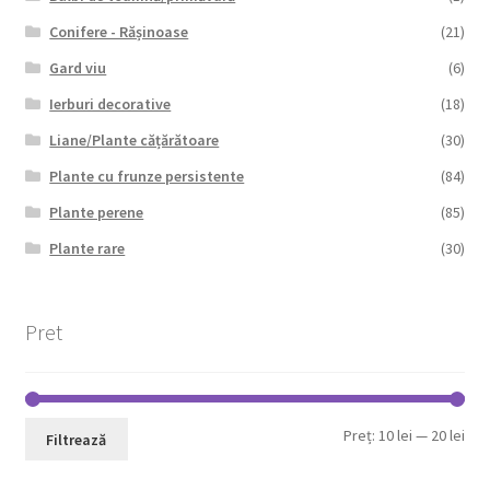
Conifere - Rășinoase
(21)
Gard viu
(6)
Ierburi decorative
(18)
Liane/Plante cățărătoare
(30)
Plante cu frunze persistente
(84)
Plante perene
(85)
Plante rare
(30)
Pret
Pre
Pre
Preț:
10 lei
—
20 lei
Filtrează
min
max