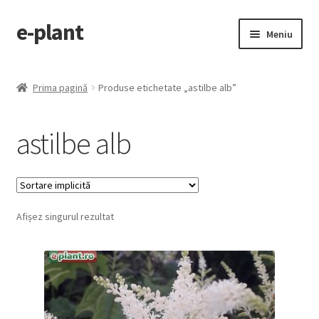
e-plant
Sari
Sari
Meniu
la
la
navigare
conținut
Pagina principala
Prima pagină
Produse etichetate „astilbe alb”
Extinde
Categorii produse
meniul
astilbe alb
copil
Contact
Checkout
Afișez singurul rezultat