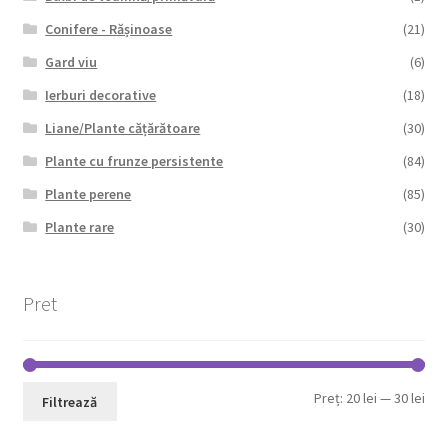
Conifere - Rășinoase
(21)
Gard viu
(6)
Ierburi decorative
(18)
Liane/Plante cățărătoare
(30)
Plante cu frunze persistente
(84)
Plante perene
(85)
Plante rare
(30)
Pret
Pre
Pre
Preț:
20 lei
—
30 lei
Filtrează
min
max