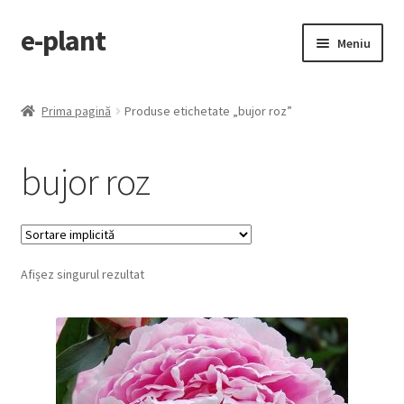
e-plant
Sari
Sari
Meniu
la
la
navigare
conținut
Pagina principala
Prima pagină
Produse etichetate „bujor roz”
Extinde
Categorii produse
meniul
bujor roz
copil
Contact
Checkout
Afișez singurul rezultat