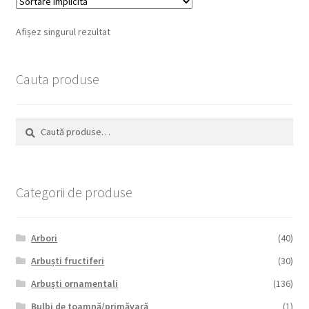
Afișez singurul rezultat
Cauta produse
Caută
Caută
după:
Categorii de produse
Arbori
(40)
Arbuști fructiferi
(30)
Arbuști ornamentali
(136)
Bulbi de toamnă/primăvară
(1)