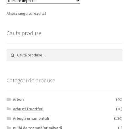
Afișez singurul rezultat
Cauta produse
Caută
Caută
după:
Categorii de produse
Arbori
(40)
Arbuști fructiferi
(30)
Arbuști ornamentali
(136)
Bulbi de toamnă/primăvară
(1)