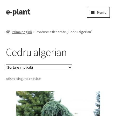
e-plant
Sari
Sari
Meniu
la
la
navigare
conținut
Pagina principala
Prima pagină
Produse etichetate „Cedru algerian”
Extinde
Categorii produse
meniul
Cedru algerian
copil
Contact
Checkout
Afișez singurul rezultat