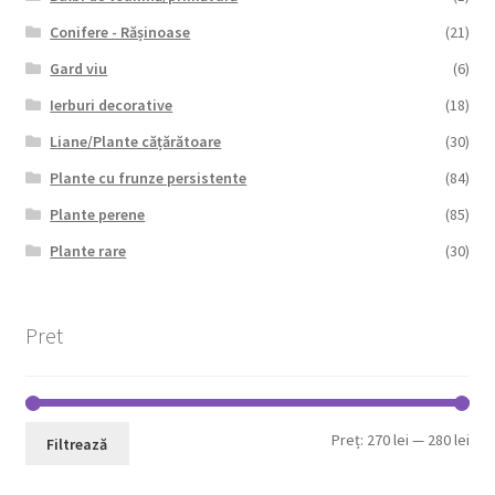
Conifere - Rășinoase
(21)
Gard viu
(6)
Ierburi decorative
(18)
Liane/Plante cățărătoare
(30)
Plante cu frunze persistente
(84)
Plante perene
(85)
Plante rare
(30)
Pret
Pre
Pre
Preț:
270 lei
—
280 lei
Filtrează
min
max