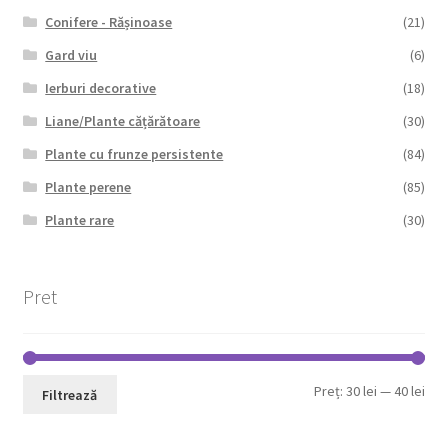
Conifere - Rășinoase
(21)
Gard viu
(6)
Ierburi decorative
(18)
Liane/Plante cățărătoare
(30)
Plante cu frunze persistente
(84)
Plante perene
(85)
Plante rare
(30)
Pret
Pre
Pre
Preț:
30 lei
—
40 lei
Filtrează
min
max