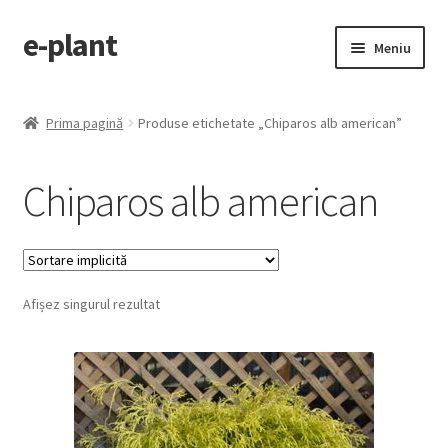
e-plant
Sari
Sari
Meniu
la
la
navigare
conținut
Pagina principala
Prima pagină
Produse etichetate „Chiparos alb american”
Extinde
Categorii produse
meniul
Chiparos alb american
copil
Contact
Checkout
Afișez singurul rezultat