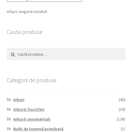
Afișez singurul rezultat
Cauta produse
Caută
Caută
după:
Categorii de produse
Arbori
(40)
Arbuști fructiferi
(30)
Arbuști ornamentali
(136)
Bulbi de toamnă/primăvară
(1)