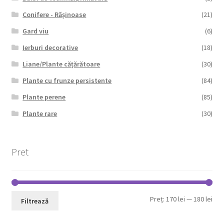
Conifere - Rășinoase
(21)
Gard viu
(6)
Ierburi decorative
(18)
Liane/Plante cățărătoare
(30)
Plante cu frunze persistente
(84)
Plante perene
(85)
Plante rare
(30)
Pret
Pre
Pre
Preț:
170 lei
—
180 lei
Filtrează
min
max