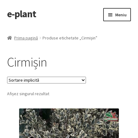
e-plant
Sari
Sari
Meniu
la
la
navigare
conținut
Pagina principala
Prima pagină
Produse etichetate „Cirmișin”
Extinde
Categorii produse
meniul
Cirmișin
copil
Contact
Checkout
Afișez singurul rezultat