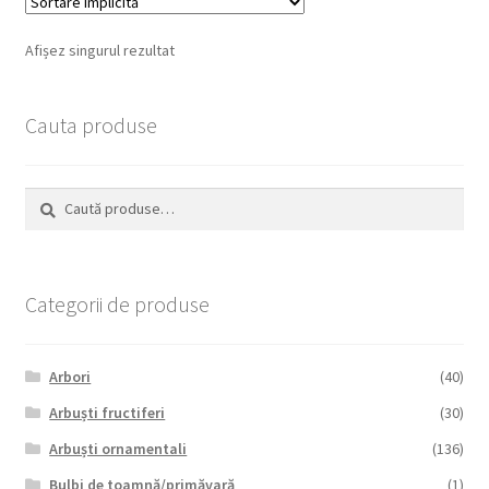
Afișez singurul rezultat
Cauta produse
Caută
Caută
după:
Categorii de produse
Arbori
(40)
Arbuști fructiferi
(30)
Arbuști ornamentali
(136)
Bulbi de toamnă/primăvară
(1)