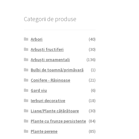
Categorii de produse
Arbori
(40)
Arbuști fructiferi
(30)
Arbuști ornamentali
(136)
Bulbi de toamnă/primăvară
(1)
Conifere - Rășinoase
(21)
Gard viu
(6)
Ierburi decorative
(18)
Liane/Plante cățărătoare
(30)
Plante cu frunze persistente
(84)
Plante perene
(85)