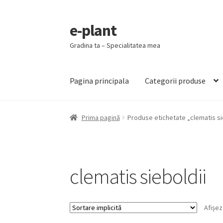
e-plant
Sari
Sari
la
la
Gradina ta – Specialitatea mea
navigare
conținut
Pagina principala
Categorii produse
Prima pagină
Produse etichetate „clematis si
clematis sieboldii
Afișez