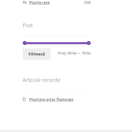
Plante rare
(30)
Pret
Preț
Preț
Preț:
60 lei
—
70 lei
Filtrează
minim
maxim
Articole recente
Plantare artar flamingo