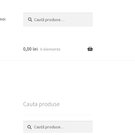
Caută
Caută
noi
după:
0,00
lei
0 elemente
Cauta produse
Caută
Caută
după: