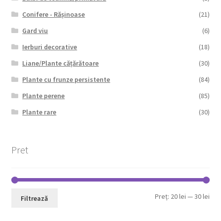
Conifere - Rășinoase
(21)
Gard viu
(6)
Ierburi decorative
(18)
Liane/Plante cățărătoare
(30)
Plante cu frunze persistente
(84)
Plante perene
(85)
Plante rare
(30)
Pret
Pre
Pre
Preț:
20 lei
—
30 lei
Filtrează
min
max