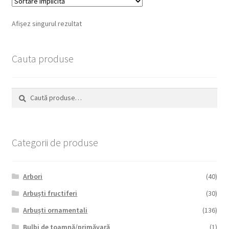
Afișez singurul rezultat
Cauta produse
Caută
Caută
după:
Categorii de produse
Arbori
(40)
Arbuști fructiferi
(30)
Arbuști ornamentali
(136)
Bulbi de toamnă/primăvară
(1)