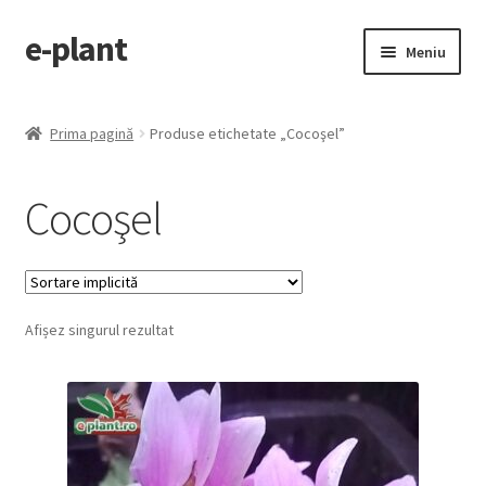
e-plant
Sari
Sari
Meniu
la
la
navigare
conținut
Pagina principala
Prima pagină
Produse etichetate „Cocoşel”
Extinde
Categorii produse
meniul
Cocoşel
copil
Contact
Checkout
Afișez singurul rezultat