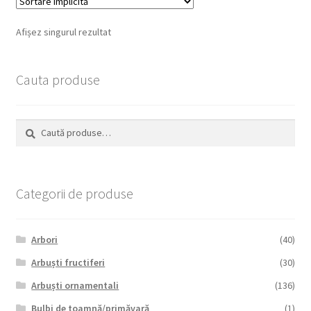
Afișez singurul rezultat
Cauta produse
Caută
Caută
după:
Categorii de produse
Arbori
(40)
Arbuști fructiferi
(30)
Arbuști ornamentali
(136)
Bulbi de toamnă/primăvară
(1)