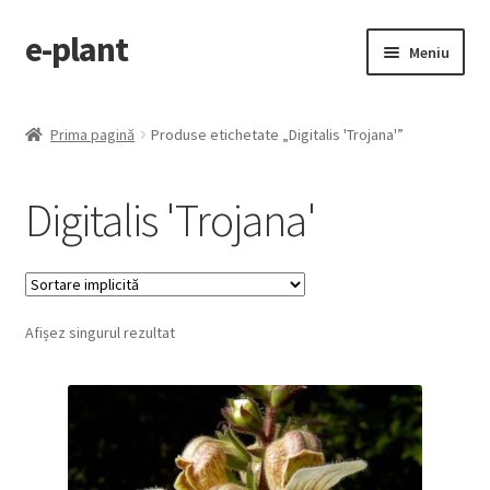
e-plant
Sari
Sari
Meniu
la
la
navigare
conținut
Pagina principala
Prima pagină
Produse etichetate „Digitalis 'Trojana'”
Extinde
Categorii produse
meniul
Digitalis 'Trojana'
copil
Contact
Checkout
Afișez singurul rezultat