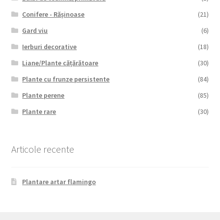
Conifere - Rășinoase
(21)
Gard viu
(6)
Ierburi decorative
(18)
Liane/Plante cățărătoare
(30)
Plante cu frunze persistente
(84)
Plante perene
(85)
Plante rare
(30)
Articole recente
Plantare artar flamingo