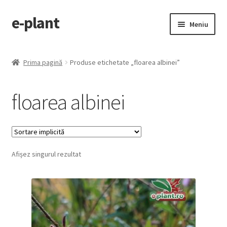
e-plant
Sari
Sari
Meniu
la
la
navigare
conținut
Pagina principala
Prima pagină
Produse etichetate „floarea albinei”
Extinde
Categorii produse
meniul
floarea albinei
copil
Contact
Checkout
Afișez singurul rezultat