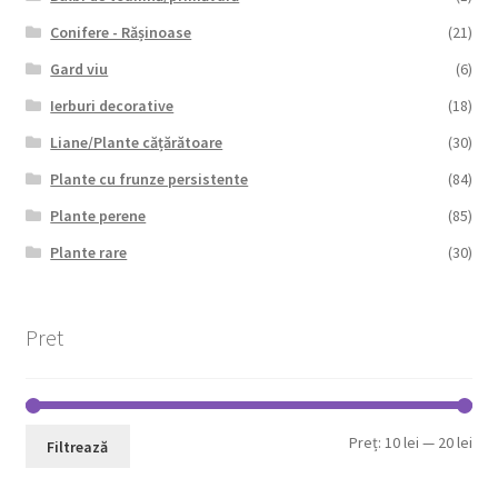
Conifere - Rășinoase
(21)
Gard viu
(6)
Ierburi decorative
(18)
Liane/Plante cățărătoare
(30)
Plante cu frunze persistente
(84)
Plante perene
(85)
Plante rare
(30)
Pret
Pre
Pre
Preț:
10 lei
—
20 lei
Filtrează
min
max