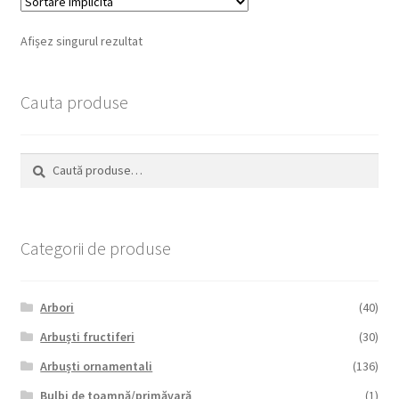
Afișez singurul rezultat
Cauta produse
Caută
Caută
după:
Categorii de produse
Arbori
(40)
Arbuști fructiferi
(30)
Arbuști ornamentali
(136)
Bulbi de toamnă/primăvară
(1)