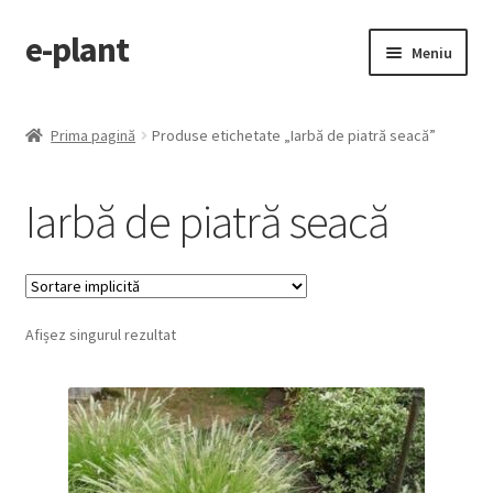
e-plant
Sari
Sari
Meniu
la
la
navigare
conținut
Pagina principala
Prima pagină
Produse etichetate „Iarbă de piatră seacă”
Extinde
Categorii produse
meniul
Iarbă de piatră seacă
copil
Contact
Checkout
Afișez singurul rezultat