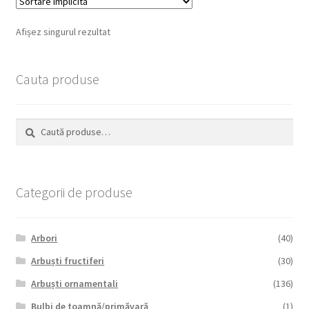
Afișez singurul rezultat
Cauta produse
Caută
Caută
după:
Categorii de produse
Arbori
(40)
Arbuști fructiferi
(30)
Arbuști ornamentali
(136)
Bulbi de toamnă/primăvară
(1)