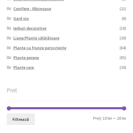
Conifere - Rășinoase
(21)
Gard viu
(6)
Ierburi decorative
(18)
Liane/Plante cățărătoare
(30)
Plante cu frunze persistente
(84)
Plante perene
(85)
Plante rare
(30)
Pret
Pre
Pre
Preț:
10 lei
—
20 lei
Filtrează
min
max