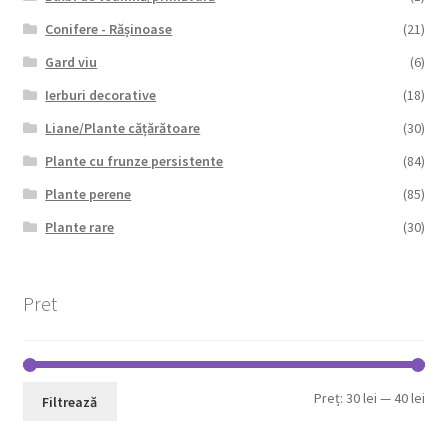
Conifere - Rășinoase
(21)
Gard viu
(6)
Ierburi decorative
(18)
Liane/Plante cățărătoare
(30)
Plante cu frunze persistente
(84)
Plante perene
(85)
Plante rare
(30)
Pret
Pre
Pre
Preț:
30 lei
—
40 lei
Filtrează
min
max