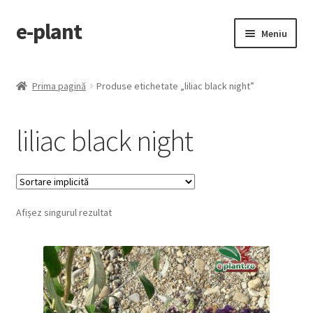
e-plant
Sari
Sari
Meniu
la
la
navigare
conținut
Pagina principala
Prima pagină
Produse etichetate „liliac black night”
Extinde
Categorii produse
meniul
liliac black night
copil
Contact
Checkout
Afișez singurul rezultat