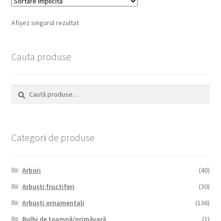
Afișez singurul rezultat
Cauta produse
Caută
Caută
după:
Categorii de produse
Arbori
(40)
Arbuști fructiferi
(30)
Arbuști ornamentali
(136)
Bulbi de toamnă/primăvară
(1)