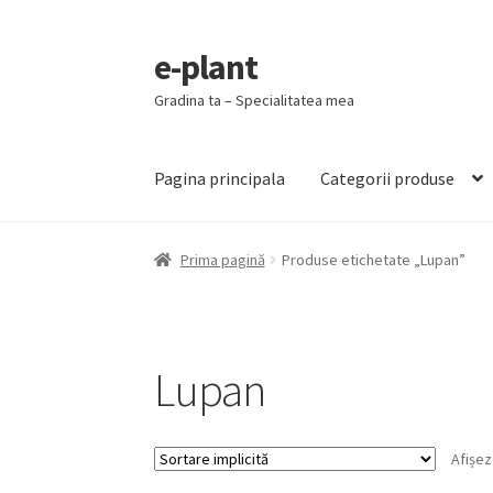
e-plant
Sari
Sari
la
la
Gradina ta – Specialitatea mea
navigare
conținut
Pagina principala
Categorii produse
Prima pagină
Produse etichetate „Lupan”
Lupan
Afișez