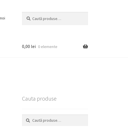
Caută
Caută
noi
după:
0,00
lei
0 elemente
Cauta produse
Caută
Caută
după: