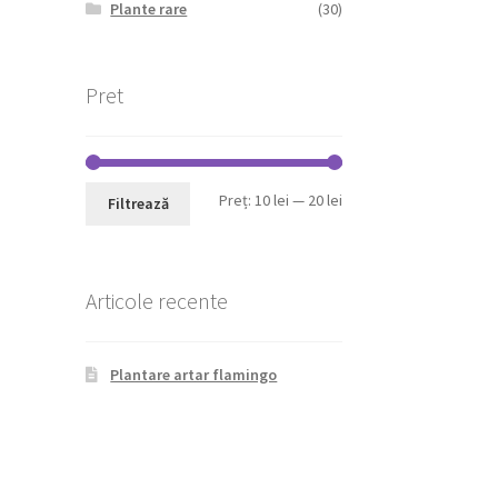
Plante rare
(30)
Pret
Preț
Preț
Preț:
10 lei
—
20 lei
Filtrează
minim
maxim
Articole recente
Plantare artar flamingo