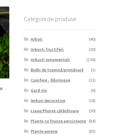
Categorii de produse
Arbori
(40)
Arbuști fructiferi
(30)
Arbuști ornamentali
(136)
Bulbi de toamnă/primăvară
(1)
Conifere - Rășinoase
(21)
ow
Gard viu
(6)
Ierburi decorative
(18)
Liane/Plante cățărătoare
(30)
Plante cu frunze persistente
(84)
Plante perene
(85)