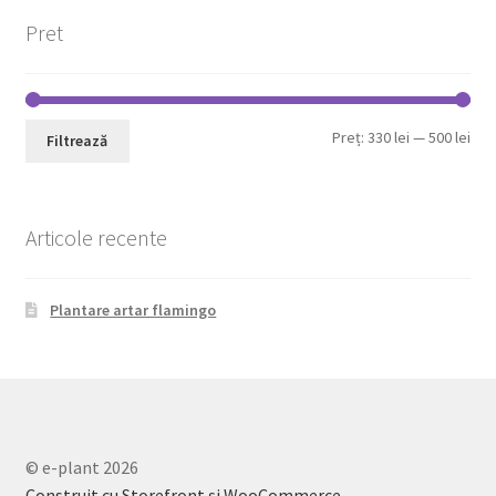
Pret
Pre
Pre
Preț:
330 lei
—
500 lei
Filtrează
min
max
Articole recente
Plantare artar flamingo
© e-plant 2026
Construit cu Storefront și WooCommerce
.