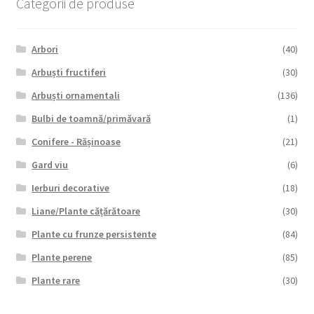
Categorii de produse
Arbori
(40)
Arbuști fructiferi
(30)
Arbuști ornamentali
(136)
Bulbi de toamnă/primăvară
(1)
Conifere - Rășinoase
(21)
Gard viu
(6)
Ierburi decorative
(18)
Liane/Plante cățărătoare
(30)
Plante cu frunze persistente
(84)
Plante perene
(85)
Plante rare
(30)