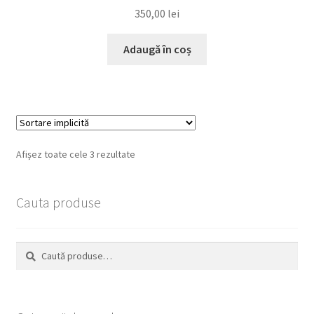
350,00
lei
Adaugă în coș
Afișez toate cele 3 rezultate
Cauta produse
Caută
Caută
după: