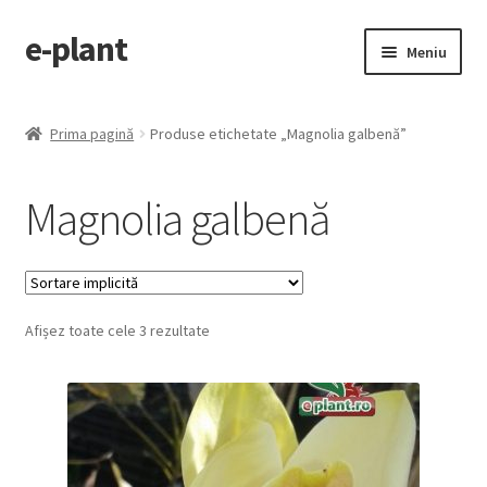
e-plant
Sari
Sari
Meniu
la
la
navigare
conținut
Pagina principala
Prima pagină
Produse etichetate „Magnolia galbenă”
Extinde
Categorii produse
meniul
Magnolia galbenă
copil
Contact
Checkout
Afișez toate cele 3 rezultate