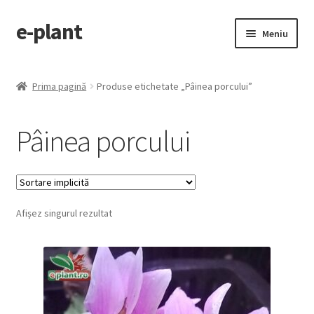
e-plant
Sari
Sari
Meniu
la
la
navigare
conținut
Pagina principala
Prima pagină
Produse etichetate „Pâinea porcului”
Extinde
Categorii produse
meniul
Pâinea porcului
copil
Contact
Checkout
Afișez singurul rezultat