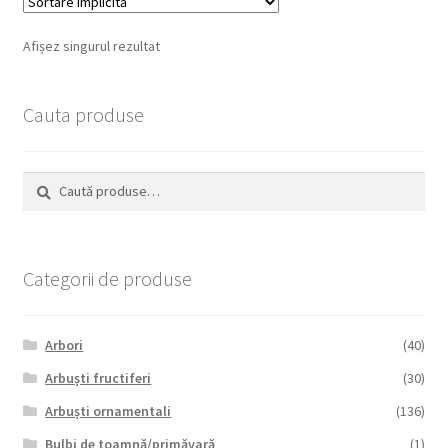
Afișez singurul rezultat
Cauta produse
Caută
Caută
după:
Categorii de produse
Arbori
(40)
Arbuști fructiferi
(30)
Arbuști ornamentali
(136)
Bulbi de toamnă/primăvară
(1)