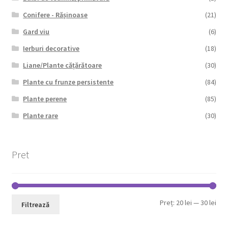
Conifere - Rășinoase
(21)
Gard viu
(6)
Ierburi decorative
(18)
Liane/Plante cățărătoare
(30)
Plante cu frunze persistente
(84)
Plante perene
(85)
Plante rare
(30)
Pret
Pre
Pre
Preț:
20 lei
—
30 lei
Filtrează
min
max