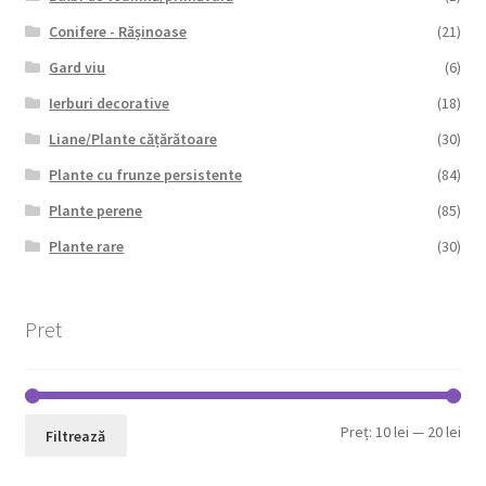
Conifere - Rășinoase
(21)
Gard viu
(6)
Ierburi decorative
(18)
Liane/Plante cățărătoare
(30)
Plante cu frunze persistente
(84)
Plante perene
(85)
Plante rare
(30)
Pret
Pre
Pre
Preț:
10 lei
—
20 lei
Filtrează
min
max