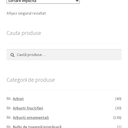
Afișez singurul rezultat
Cauta produse
Caută
Caută
după:
Categorii de produse
Arbori
(40)
Arbuști fructiferi
(30)
Arbuști ornamentali
(136)
Bulbi de toamnă/primăvară
(1)