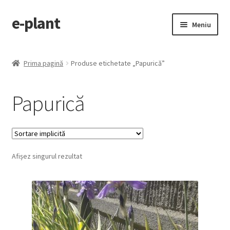
e-plant
Sari
Sari
Meniu
la
la
navigare
conținut
Pagina principala
Prima pagină
Produse etichetate „Papurică”
Extinde
Categorii produse
meniul
Papurică
copil
Contact
Checkout
Afișez singurul rezultat