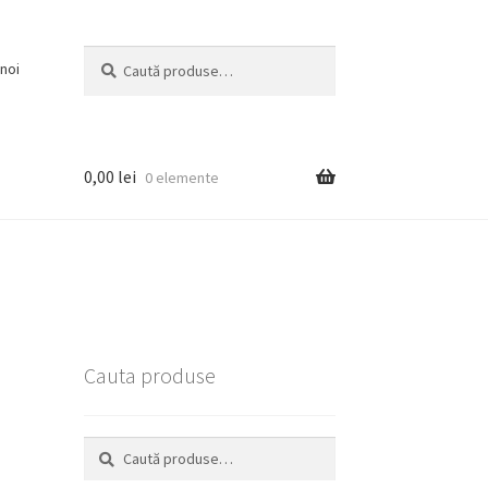
Caută
Caută
noi
după:
0,00
lei
0 elemente
Cauta produse
Caută
Caută
după: