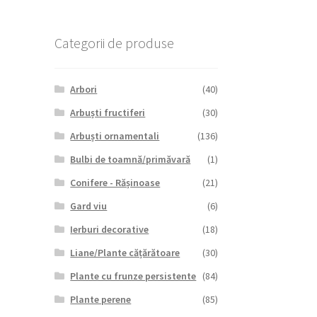
Categorii de produse
Arbori
(40)
Arbuști fructiferi
(30)
Arbuști ornamentali
(136)
Bulbi de toamnă/primăvară
(1)
Conifere - Rășinoase
(21)
Gard viu
(6)
Ierburi decorative
(18)
Liane/Plante cățărătoare
(30)
Plante cu frunze persistente
(84)
Plante perene
(85)