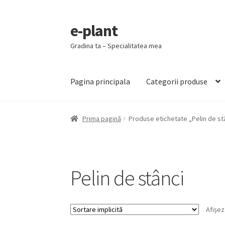
e-plant
Sari
Sari
la
la
Gradina ta – Specialitatea mea
navigare
conținut
Pagina principala
Categorii produse
Prima pagină
Produse etichetate „Pelin de st
Pelin de stânci
Afișez