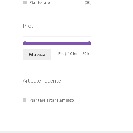
Plante rare
(30)
Pret
Preț
Preț
Preț:
10 lei
—
20 lei
Filtrează
minim
maxim
Articole recente
Plantare artar flamingo