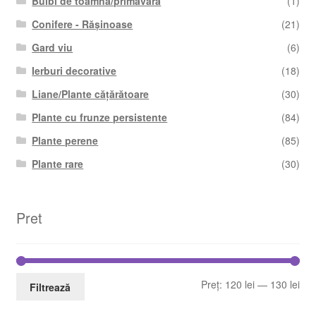
Bulbi de toamnă/primăvară
(1)
Conifere - Rășinoase
(21)
Gard viu
(6)
Ierburi decorative
(18)
Liane/Plante cățărătoare
(30)
Plante cu frunze persistente
(84)
Plante perene
(85)
Plante rare
(30)
Pret
Pre
Pre
Preț:
120 lei
—
130 lei
Filtrează
min
ma