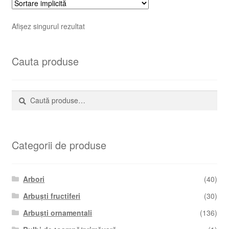
Afișez singurul rezultat
Cauta produse
Caută
Caută
după:
Categorii de produse
Arbori
(40)
Arbuști fructiferi
(30)
Arbuști ornamentali
(136)