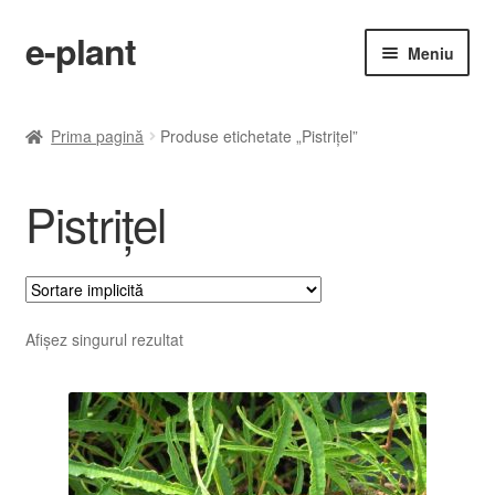
e-plant
Sari
Sari
Meniu
la
la
navigare
conținut
Pagina principala
Prima pagină
Produse etichetate „Pistriţel”
Extind
Categorii produse
meniul
Pistriţel
copil
Contact
Checkout
Afișez singurul rezultat