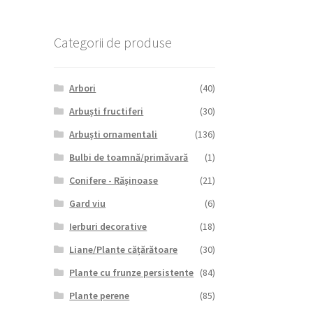
Categorii de produse
Arbori
(40)
Arbuști fructiferi
(30)
Arbuști ornamentali
(136)
Bulbi de toamnă/primăvară
(1)
Conifere - Rășinoase
(21)
Gard viu
(6)
Ierburi decorative
(18)
Liane/Plante cățărătoare
(30)
Plante cu frunze persistente
(84)
Plante perene
(85)