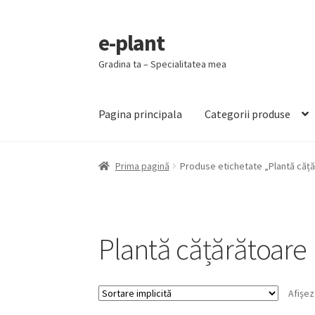
e-plant
Sari
Sari
la
la
Gradina ta – Specialitatea mea
navigare
conținut
Pagina principala
Categorii produse
Prima pagină
Produse etichetate „Plantă căț
Plantă cățărătoare
Afișez