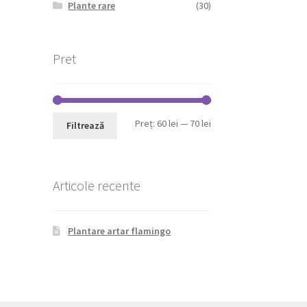
Plante rare
(30)
Pret
Preț
Preț
Preț:
60 lei
—
70 lei
Filtrează
minim
maxim
Articole recente
Plantare artar flamingo