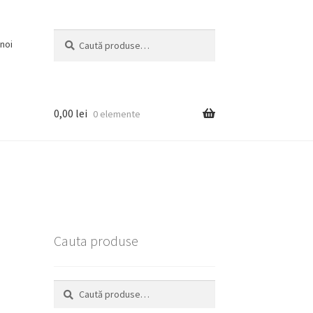
Caută
Caută
noi
după:
0,00
lei
0 elemente
Cauta produse
Caută
Caută
după: