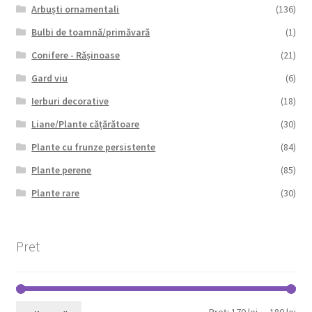
Arbuști ornamentali
(136)
Bulbi de toamnă/primăvară
(1)
Conifere - Rășinoase
(21)
Gard viu
(6)
Ierburi decorative
(18)
Liane/Plante cățărătoare
(30)
Plante cu frunze persistente
(84)
Plante perene
(85)
Plante rare
(30)
Pret
Pre
Pre