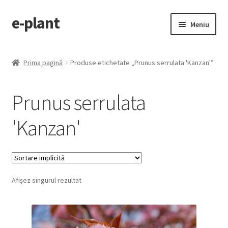
e-plant
Sari
Sari
Meniu
la
la
navigare
conținut
Pagina principala
Prima pagină
Produse etichetate „Prunus serrulata 'Kanzan'”
Extinde
Categorii produse
meniul
Prunus serrulata
copil
Contact
'Kanzan'
Checkout
Afișez singurul rezultat