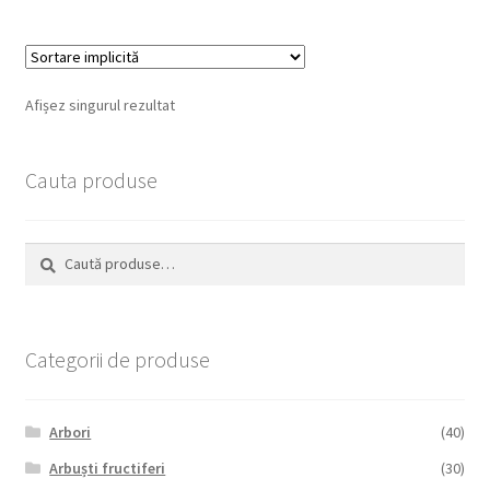
Afișez singurul rezultat
Cauta produse
Caută
Caută
după:
Categorii de produse
Arbori
(40)
Arbuști fructiferi
(30)