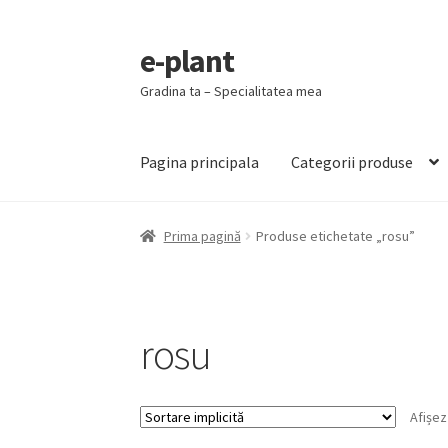
e-plant
Sari
Sari
la
la
Gradina ta – Specialitatea mea
navigare
conținut
Pagina principala
Categorii produse
Prima pagină
Produse etichetate „rosu”
rosu
Afișez