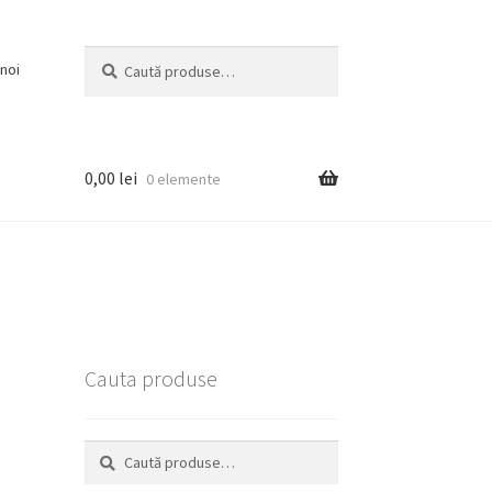
Caută
Caută
noi
după:
0,00
lei
0 elemente
Cauta produse
Caută
Caută
după: