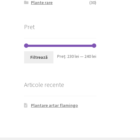
Plante rare
(30)
Pret
Preț
Preț
Preț:
230 lei
—
240 lei
Filtrează
minim
maxim
Articole recente
Plantare artar flamingo