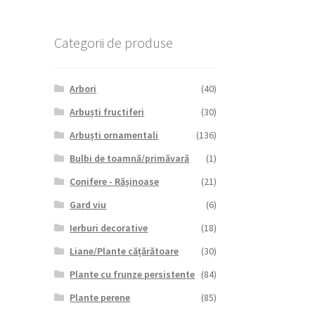
Categorii de produse
Arbori
(40)
Arbuști fructiferi
(30)
Arbuști ornamentali
(136)
Bulbi de toamnă/primăvară
(1)
Conifere - Rășinoase
(21)
Gard viu
(6)
Ierburi decorative
(18)
Liane/Plante cățărătoare
(30)
Plante cu frunze persistente
(84)
Plante perene
(85)