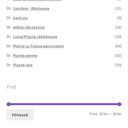
Conifere - Rășinoase
(21)
Gard viu
(6)
Ierburi decorative
(18)
Liane/Plante cățărătoare
(30)
Plante cu frunze persistente
(84)
Plante perene
(85)
Plante rare
(30)
Pret
Pre
Pre
Preț:
20 lei
—
30 lei
Filtrează
min
max