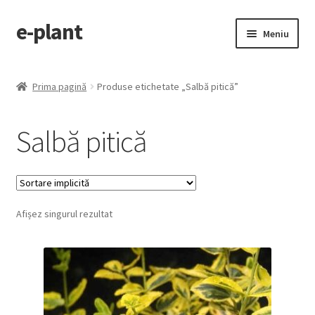
e-plant
Sari
Sari
Meniu
la
la
navigare
conținut
Pagina principala
Prima pagină
Produse etichetate „Salbă pitică”
Extinde
Categorii produse
meniul
Salbă pitică
copil
Contact
Checkout
Afișez singurul rezultat