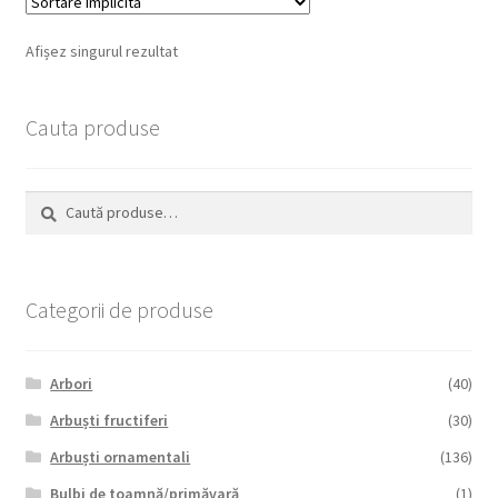
Afișez singurul rezultat
Cauta produse
Caută
Caută
după:
Categorii de produse
Arbori
(40)
Arbuști fructiferi
(30)
Arbuști ornamentali
(136)
Bulbi de toamnă/primăvară
(1)