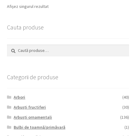
Afișez singurul rezultat
Cauta produse
Caută
Caută
după:
Categorii de produse
Arbori
(40)
Arbuști fructiferi
(30)
Arbuști ornamentali
(136)
Bulbi de toamnă/primăvară
(1)