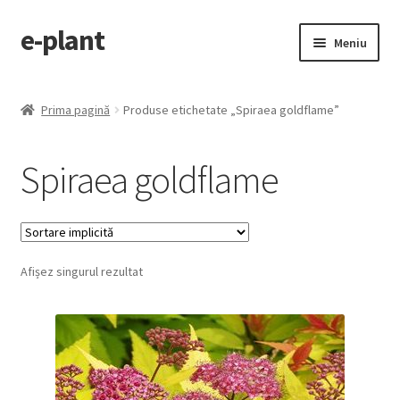
e-plant
Sari
Sari
Meniu
la
la
navigare
conținut
Pagina principala
Prima pagină
Produse etichetate „Spiraea goldflame”
Extinde
Categorii produse
meniul
Spiraea goldflame
copil
Contact
Checkout
Afișez singurul rezultat