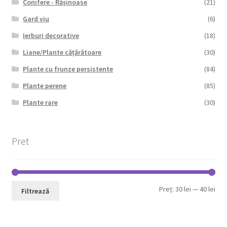
Conifere - Rășinoase
(21)
Gard viu
(6)
Ierburi decorative
(18)
Liane/Plante cățărătoare
(30)
Plante cu frunze persistente
(84)
Plante perene
(85)
Plante rare
(30)
Pret
Pre
Pre
Preț:
30 lei
—
40 lei
Filtrează
min
max