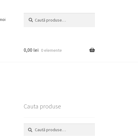
Caută
Caută
noi
după:
0,00
lei
0 elemente
Cauta produse
Caută
Caută
după: