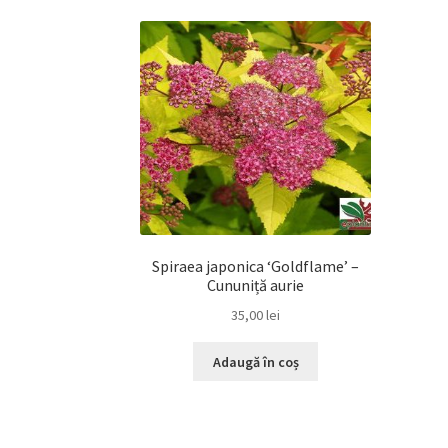
Spiraea japonica ‘Goldflame’ –
Cununiță aurie
35,00
lei
Adaugă în coș