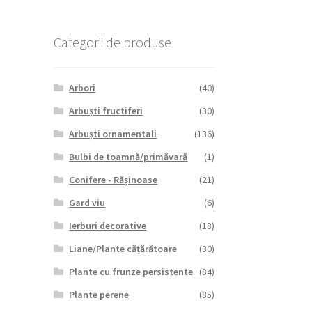
Categorii de produse
Arbori
(40)
Arbuști fructiferi
(30)
Arbuști ornamentali
(136)
Bulbi de toamnă/primăvară
(1)
Conifere - Rășinoase
(21)
Gard viu
(6)
Ierburi decorative
(18)
Liane/Plante cățărătoare
(30)
Plante cu frunze persistente
(84)
Plante perene
(85)