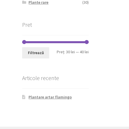
Plante rare
(30)
Pret
Preț
Preț
Preț:
30 lei
—
40 lei
Filtrează
minim
maxim
Articole recente
Plantare artar flamingo