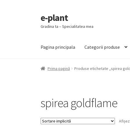
e-plant
Sari
Sari
la
la
Gradina ta – Specialitatea mea
navigare
conținut
Pagina principala
Categorii produse
Prima pagină
Produse etichetate „spirea gol
spirea goldflame
Afișez