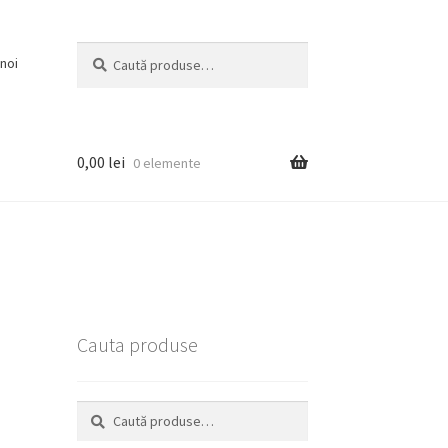
Caută
Caută
noi
după:
0,00
lei
0 elemente
Cauta produse
Caută
Caută
după: