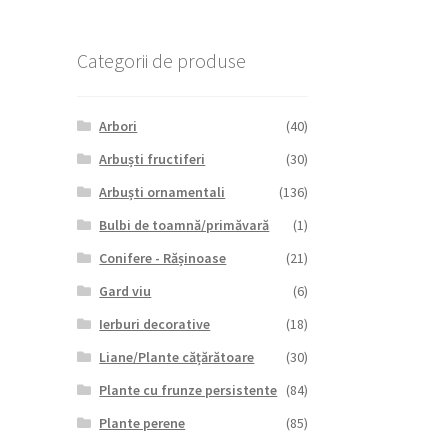
Categorii de produse
Arbori
(40)
Arbuști fructiferi
(30)
Arbuști ornamentali
(136)
Bulbi de toamnă/primăvară
(1)
Conifere - Rășinoase
(21)
Gard viu
(6)
Ierburi decorative
(18)
Liane/Plante cățărătoare
(30)
Plante cu frunze persistente
(84)
Plante perene
(85)