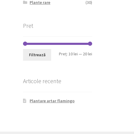
Plante rare
(30)
Pret
Preț
Preț
Preț:
10 lei
—
20 lei
Filtrează
minim
maxim
Articole recente
Plantare artar flamingo