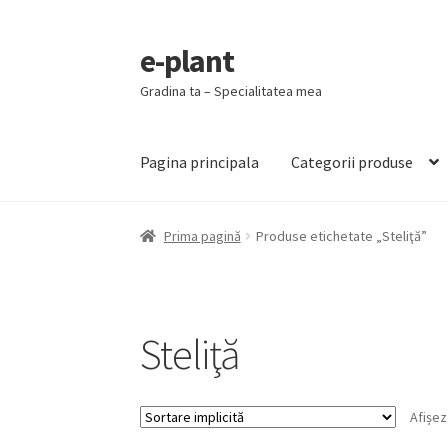
e-plant
Sari
Sari
la
la
Gradina ta – Specialitatea mea
navigare
conținut
Pagina principala
Categorii produse
Prima pagină
Produse etichetate „Steliţă”
Steliţă
Afișez