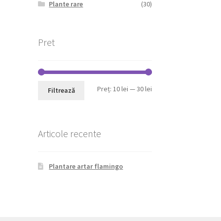
Plante rare
(30)
Pret
Preț
Preț
Preț:
10 lei
—
30 lei
Filtrează
minim
maxim
Articole recente
Plantare artar flamingo