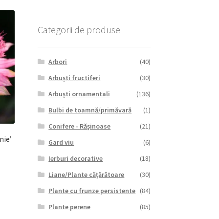
Categorii de produse
Arbori
(40)
Arbuști fructiferi
(30)
Arbuști ornamentali
(136)
Bulbi de toamnă/primăvară
(1)
Conifere - Rășinoase
(21)
nie’
Gard viu
(6)
Ierburi decorative
(18)
Liane/Plante cățărătoare
(30)
Plante cu frunze persistente
(84)
Plante perene
(85)