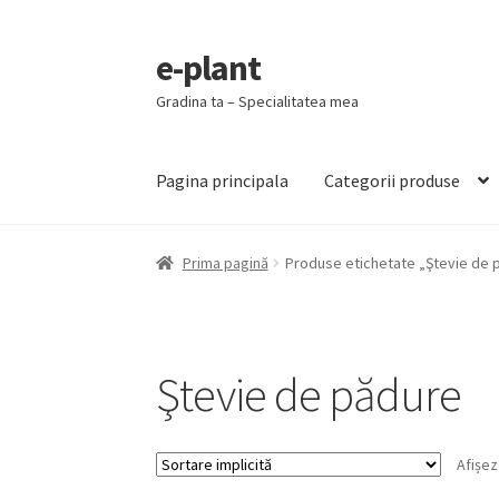
e-plant
Sari
Sari
la
la
Gradina ta – Specialitatea mea
navigare
conținut
Pagina principala
Categorii produse
Prima pagină
Produse etichetate „Ştevie de 
Ştevie de pădure
Afișez