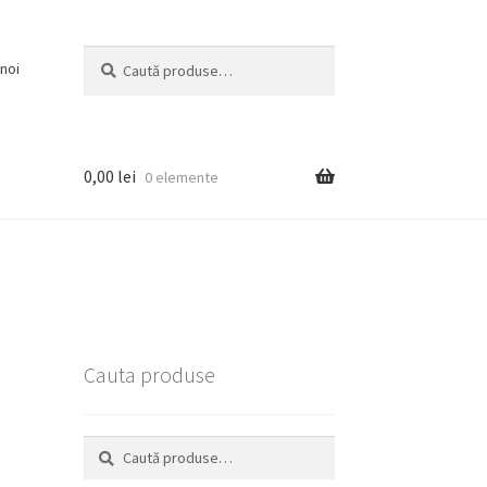
Caută
Caută
noi
după:
0,00
lei
0 elemente
Cauta produse
Caută
Caută
după: