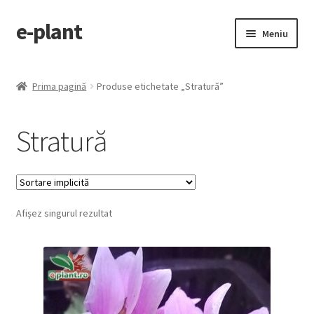
e-plant
Sari
Sari
Meniu
la
la
navigare
conținut
Pagina principala
Prima pagină
Produse etichetate „Stratură”
Extinde
Categorii produse
meniul
Stratură
copil
Contact
Checkout
Afișez singurul rezultat