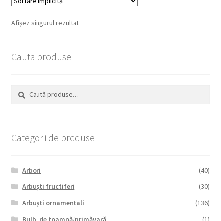
Afișez singurul rezultat
Cauta produse
Caută
Caută
după:
Categorii de produse
Arbori
(40)
Arbuști fructiferi
(30)
Arbuști ornamentali
(136)
Bulbi de toamnă/primăvară
(1)