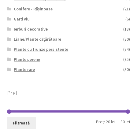
Conifere - Rășinoase
(21)
Gard viu
(6)
Ierburi decorative
(18)
Liane/Plante cățărătoare
(30)
Plante cu frunze persistente
(84)
Plante perene
(85)
Plante rare
(30)
Pret
Pre
Pre
Preț:
20 lei
—
30 lei
Filtrează
min
max