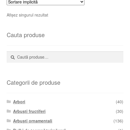
Afișez singurul rezultat
Cauta produse
Caută
Caută
după:
Categorii de produse
Arbori
(40)
Arbuști fructiferi
(30)
Arbuști ornamentali
(136)