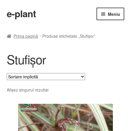
e-plant
Sari
Sari
Meniu
la
la
navigare
conținut
Pagina principala
Prima pagină
Produse etichetate „Stufişor”
Extind
Categorii produse
meniul
Stufişor
copil
Contact
Checkout
Afișez singurul rezultat