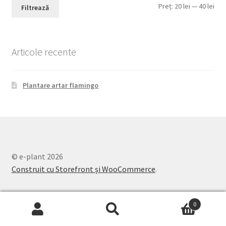
Pre
Pre
Preț:
20 lei
—
40 lei
Filtrează
min
max
Articole recente
Plantare artar flamingo
© e-plant 2026
Construit cu Storefront și WooCommerce
.
0
Caută
Caută