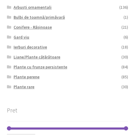
Arbuști ornamentali
(136)
Bulbi de toamnă/primăvară
(1)
Conifere - Rășinoase
(21)
Gard viu
(6)
Ierburi decorative
(18)
Liane/Plante cățărătoare
(30)
Plante cu frunze persistente
(84)
Plante perene
(85)
Plante rare
(30)
Pret