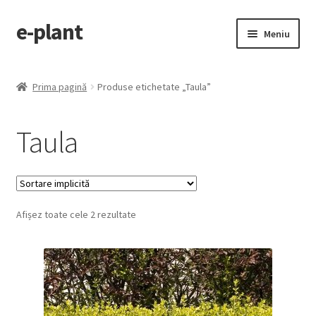
e-plant
Sari
Sari
Meniu
la
la
navigare
conținut
Pagina principala
Prima pagină
Produse etichetate „Taula”
Extinde
Categorii produse
meniul
Taula
copil
Contact
Checkout
Afișez toate cele 2 rezultate