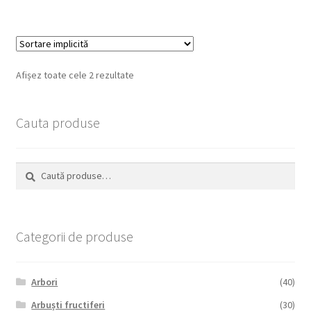
Afișez toate cele 2 rezultate
Cauta produse
Caută
Caută
după:
Categorii de produse
Arbori
(40)
Arbuști fructiferi
(30)