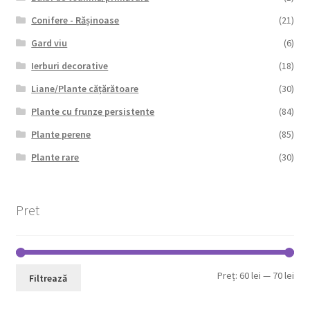
Conifere - Rășinoase
(21)
Gard viu
(6)
Ierburi decorative
(18)
Liane/Plante cățărătoare
(30)
Plante cu frunze persistente
(84)
Plante perene
(85)
Plante rare
(30)
Pret
Pre
Pre
Preț:
60 lei
—
70 lei
Filtrează
min
max