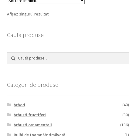
Afișez singurul rezultat
Cauta produse
Caută
Caută
după:
Categorii de produse
Arbori
(40)
Arbuști fructiferi
(30)
Arbuști ornamentali
(136)
Bulbi de toamnă/primăvară
(1)