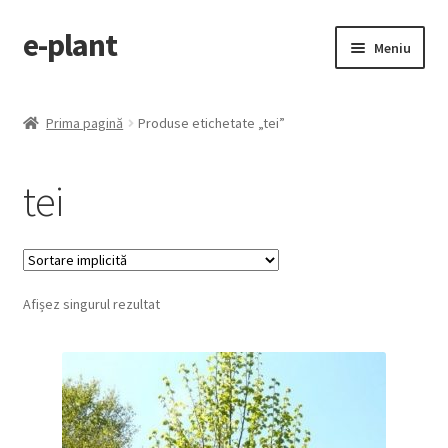
e-plant
Sari
Sari
Meniu
la
la
navigare
conținut
Pagina principala
Prima pagină
Produse etichetate „tei”
Extinde
Categorii produse
meniul
tei
copil
Contact
Checkout
Afișez singurul rezultat