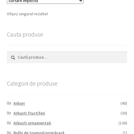
Afișez singurul rezultat
Cauta produse
Caută
Caută
după:
Categorii de produse
Arbori
(40)
Arbuști fructiferi
(30)
Arbuști ornamentali
(136)
Bulbi de toamnă/primăvară
(1)