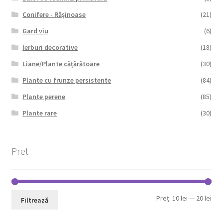
Conifere - Rășinoase
(21)
Gard viu
(6)
Ierburi decorative
(18)
Liane/Plante cățărătoare
(30)
Plante cu frunze persistente
(84)
Plante perene
(85)
Plante rare
(30)
Pret
Pre
Pre
Preț:
10 lei
—
20 lei
Filtrează
min
max