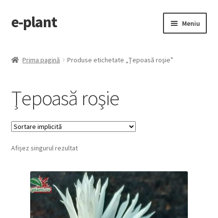
e-plant
Sari
Sari
Meniu
la
la
navigare
conținut
Pagina principala
Prima pagină
Produse etichetate „Ţepoasă roşie”
Extinde
Categorii produse
meniul
Ţepoasă roşie
copil
Contact
Checkout
Afișez singurul rezultat