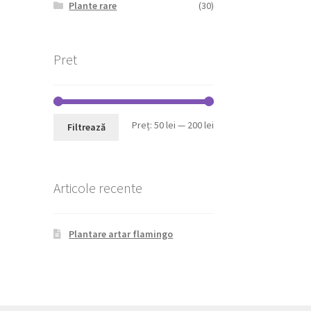
Plante rare
(30)
Pret
Preț
Preț
Preț:
50 lei
—
200 lei
Filtrează
minim
maxim
Articole recente
Plantare artar flamingo