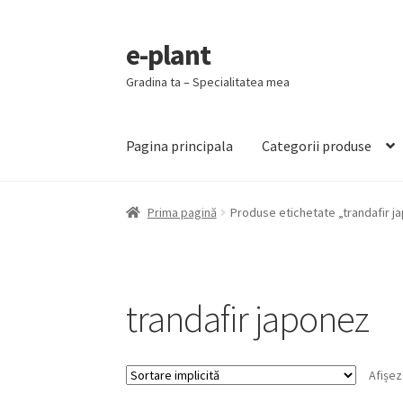
e-plant
Sari
Sari
la
la
Gradina ta – Specialitatea mea
navigare
conținut
Pagina principala
Categorii produse
Prima pagină
Produse etichetate „trandafir j
trandafir japonez
Afișez