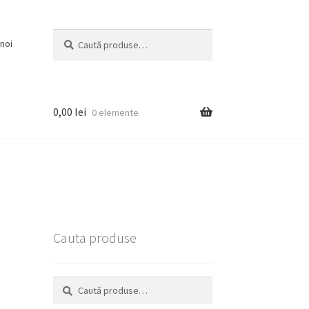
Caută
Caută
noi
după:
0,00
lei
0 elemente
Cauta produse
Caută
Caută
după: