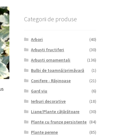
Categorii de produse
Arbori
(40)
Arbuști fructiferi
(30)
Arbuști ornamentali
(136)
Bulbi de toamnă/primăvară
(1)
Conifere - Rășinoase
(21)
us
Gard viu
(6)
Ierburi decorative
(18)
Liane/Plante cățărătoare
(30)
Plante cu frunze persistente
(84)
Plante perene
(85)