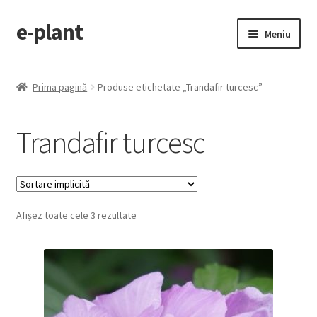
e-plant
Sari
Sari
Meniu
la
la
navigare
conținut
Pagina principala
Prima pagină
Produse etichetate „Trandafir turcesc”
Extinde
Categorii produse
meniul
Trandafir turcesc
copil
Contact
Checkout
Afișez toate cele 3 rezultate