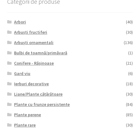
Categorii de produse
Arbori
(40)
Arbuști fructiferi
(30)
Arbuști ornamentali
(136)
Bulbi de toamnă/primăvară
(1)
Conifere - Rășinoase
(21)
Gard viu
(6)
Ierburi decorative
(18)
Liane/Plante cățărătoare
(30)
Plante cu frunze persistente
(84)
Plante perene
(85)
Plante rare
(30)