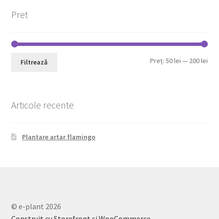
Pret
Pre
Pre
Preț:
50 lei
—
200 lei
Filtrează
min
max
Articole recente
Plantare artar flamingo
© e-plant 2026
Construit cu Storefront și WooCommerce
.