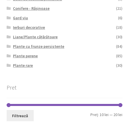
Conifere - Rășinoase
(21)
Gard viu
(6)
Ierburi decorative
(18)
Liane/Plante cățărătoare
(30)
Plante cu frunze persistente
(84)
Plante perene
(85)
Plante rare
(30)
Pret
Pre
Pre
Preț:
10 lei
—
20 lei
Filtrează
min
max