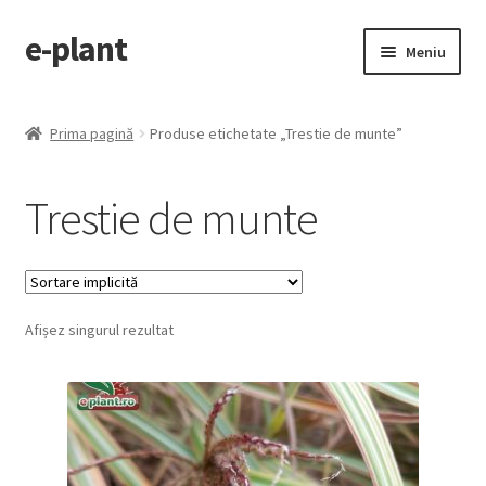
e-plant
Sari
Sari
Meniu
la
la
navigare
conținut
Pagina principala
Prima pagină
Produse etichetate „Trestie de munte”
Extinde
Categorii produse
meniul
Trestie de munte
copil
Contact
Checkout
Afișez singurul rezultat