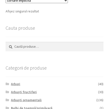
Afișez singurul rezultat
Cauta produse
Caută
Caută
după:
Categorii de produse
Arbori
(40)
Arbuști fructiferi
(30)
Arbuști ornamentali
(136)
Bulbi de toamnă/primăvară
(1)