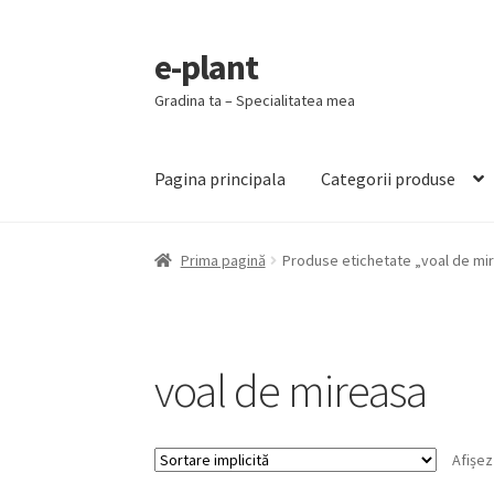
e-plant
Sari
Sari
la
la
Gradina ta – Specialitatea mea
navigare
conținut
Pagina principala
Categorii produse
Prima pagină
Produse etichetate „voal de mi
voal de mireasa
Afișez