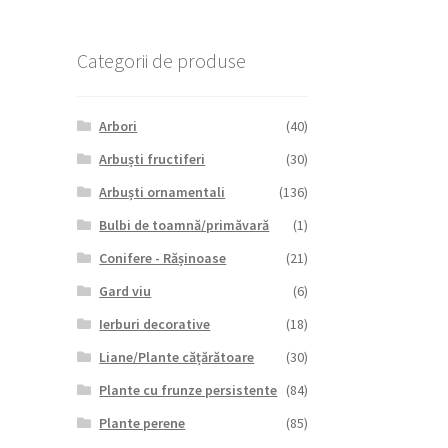
Categorii de produse
Arbori
(40)
Arbuști fructiferi
(30)
Arbuști ornamentali
(136)
Bulbi de toamnă/primăvară
(1)
Conifere - Rășinoase
(21)
Gard viu
(6)
Ierburi decorative
(18)
Liane/Plante cățărătoare
(30)
Plante cu frunze persistente
(84)
Plante perene
(85)