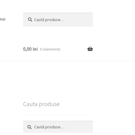
Caută
Caută
noi
după:
0,00
lei
0 elemente
Cauta produse
Caută
Caută
după: