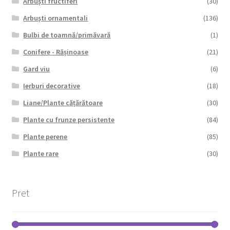
Arbuști fructiferi
(30)
Arbuști ornamentali
(136)
Bulbi de toamnă/primăvară
(1)
Conifere - Rășinoase
(21)
Gard viu
(6)
Ierburi decorative
(18)
Liane/Plante cățărătoare
(30)
Plante cu frunze persistente
(84)
Plante perene
(85)
Plante rare
(30)
Pret