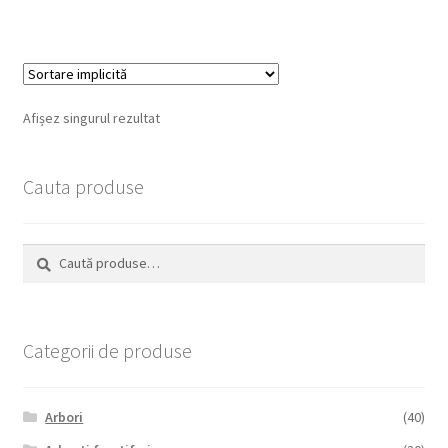
Afișez singurul rezultat
Cauta produse
Caută
Caută
după:
Categorii de produse
Arbori
(40)