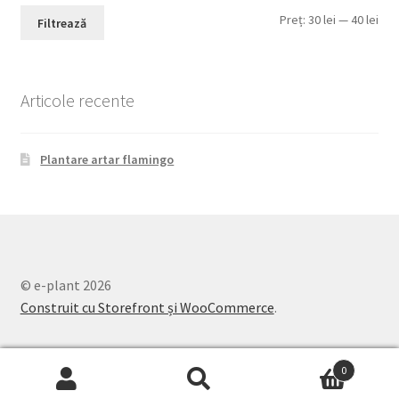
Pre
Pre
Preț:
30 lei
—
40 lei
Filtrează
min
max
Articole recente
Plantare artar flamingo
© e-plant 2026
Construit cu Storefront și WooCommerce
.
0
Caută
Caută