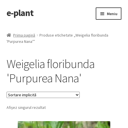
e-plant
Sari
Sari
Meniu
la
la
navigare
conținut
Pagina principala
Prima pagină
Produse etichetate „Weigelia floribunda
Extinde
'Purpurea Nana'”
Categorii produse
meniul
copil
Contact
Weigelia floribunda
Checkout
'Purpurea Nana'
Afișez singurul rezultat