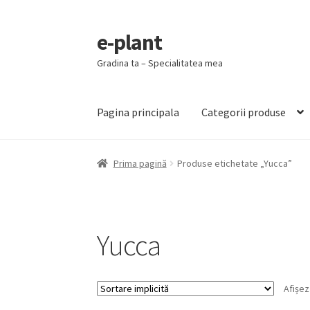
e-plant
Sari
Sari
la
la
Gradina ta – Specialitatea mea
navigare
conținut
Pagina principala
Categorii produse
Prima pagină
Produse etichetate „Yucca”
Yucca
Afișez