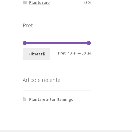
Plante rare
(30)
Pret
Preț
Preț
Preț:
40 lei
—
50 lei
Filtrează
minim
maxim
Articole recente
Plantare artar flamingo