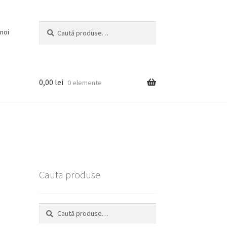
Caută
Caută
noi
după:
0,00
lei
0 elemente
Cauta produse
Caută
Caută
după: