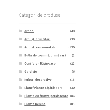
Categorii de produse
Arbori
(40)
Arbuști fructiferi
(30)
Arbuști ornamentali
(136)
Bulbi de toamnă/primăvară
(1)
Conifere - Rășinoase
(21)
Gard viu
(6)
Ierburi decorative
(18)
Liane/Plante cățărătoare
(30)
Plante cu frunze persistente
(84)
Plante perene
(85)