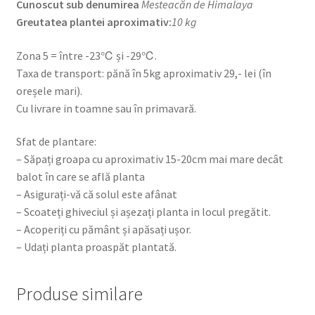
Cunoscut sub denumirea
Mesteacăn de Himalaya
Greutatea plantei aproximativ:
10 kg
Zona 5 = între -23℃ și -29℃.
Taxa de transport: pănă în 5kg aproximativ 29,- lei (în
oreșele mari).
Cu livrare in toamne sau în primavară.
Sfat de plantare:
– Săpați groapa cu aproximativ 15-20cm mai mare decât
balot în care se află planta
– Asigurați-vă că solul este afânat
– Scoateți ghiveciul și așezați planta in locul pregătit.
– Acoperiți cu pământ și apăsați ușor.
– Udați planta proaspăt plantată.
Produse similare