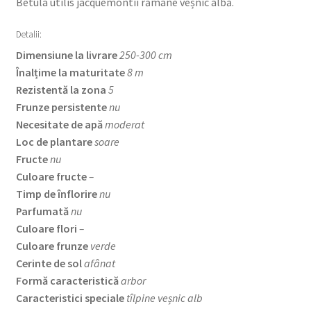
Betula utilis jacquemontii rămâne veșnic albă.
Detalii:
Dimensiune la livrare
250-300 cm
Înalțime la maturitate
8 m
Rezistentă la zona
5
Frunze persistente
nu
Necesitate de apă
moderat
Loc de plantare
soare
Fructe
nu
Culoare fructe
–
Timp de înflorire
nu
Parfumată
nu
Culoare flori
–
Culoare frunze
verde
Cerinte de sol
afânat
Formă caracteristică
arbor
Caracteristici speciale
tîlpine veșnic alb