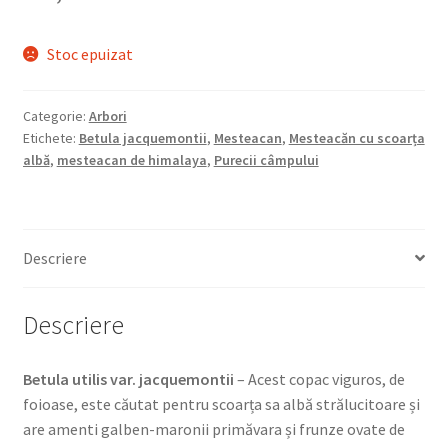
Stoc epuizat
Categorie:
Arbori
Etichete:
Betula jacquemontii
,
Mesteacan
,
Mesteacăn cu scoarța
albă
,
mesteacan de himalaya
,
Purecii câmpului
Descriere
Descriere
Betula utilis var. jacquemontii
– Acest copac viguros, de
foioase, este căutat pentru scoarța sa albă strălucitoare și
are amenti galben-maronii primăvara și frunze ovate de