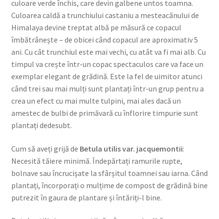
culoare verde închis, care devin galbene untos toamna.
Culoarea caldă a trunchiului castaniu a mesteacănului de
Himalaya devine treptat albă pe măsură ce copacul
îmbătrânește – de obicei când copacul are aproximativ 5
ani. Cu cât trunchiul este mai vechi, cu atât va fi mai alb. Cu
timpul va crește într-un copac spectaculos care va face un
exemplar elegant de grădină. Este la fel de uimitor atunci
când trei sau mai mulți sunt plantați într-un grup pentru a
crea un efect cu mai multe tulpini, mai ales dacă un
amestec de bulbi de primăvară cu înflorire timpurie sunt
plantați dedesubt.
Cum să aveți grijă de
Betula utilis var. jacquemontii
:
Necesită tăiere minimă. Îndepărtați ramurile rupte,
bolnave sau încrucișate la sfârșitul toamnei sau iarna. Când
plantați, încorporați o mulțime de compost de grădină bine
putrezit în gaura de plantare și întăriți-l bine.