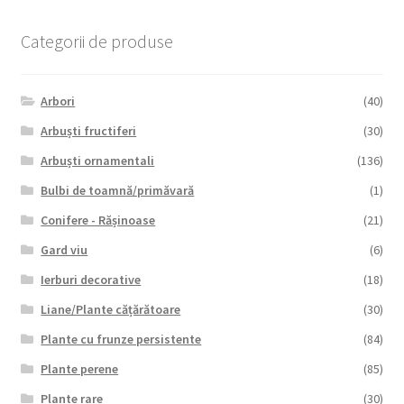
Categorii de produse
Arbori
(40)
Arbuști fructiferi
(30)
Arbuști ornamentali
(136)
Bulbi de toamnă/primăvară
(1)
Conifere - Rășinoase
(21)
Gard viu
(6)
Ierburi decorative
(18)
Liane/Plante cățărătoare
(30)
Plante cu frunze persistente
(84)
Plante perene
(85)
Plante rare
(30)