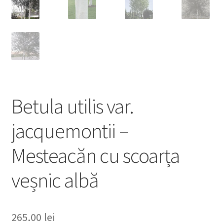
Betula utilis var.
jacquemontii –
Mesteacăn cu scoarța
veșnic albă
265,00
lei