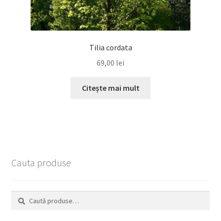
Tilia cordata
69,00
lei
Citește mai mult
Cauta produse
Caută
Caută
după: