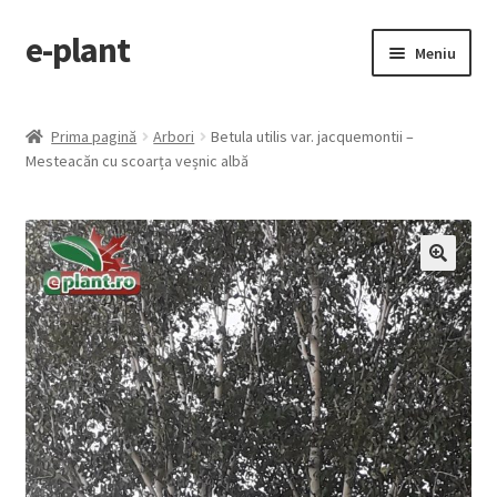
e-plant
Sari
Sari
Meniu
la
la
navigare
conținut
Pagina principala
Prima pagină
Arbori
Betula utilis var. jacquemontii –
Extinde
Mesteacăn cu scoarța veșnic albă
Categorii produse
meniul
copil
Contact
Checkout
🔍