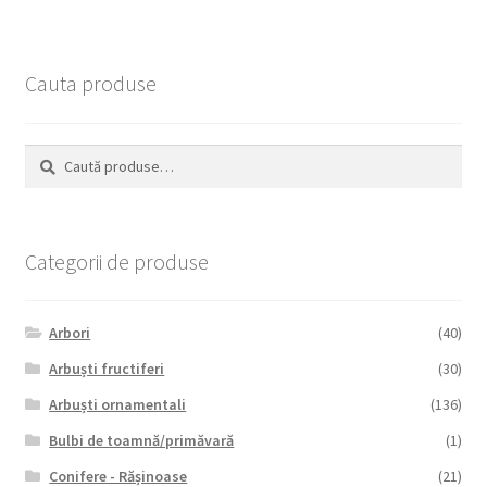
Cauta produse
Caută
Caută
după:
Categorii de produse
Arbori
(40)
Arbuști fructiferi
(30)
Arbuști ornamentali
(136)
Bulbi de toamnă/primăvară
(1)
Conifere - Rășinoase
(21)