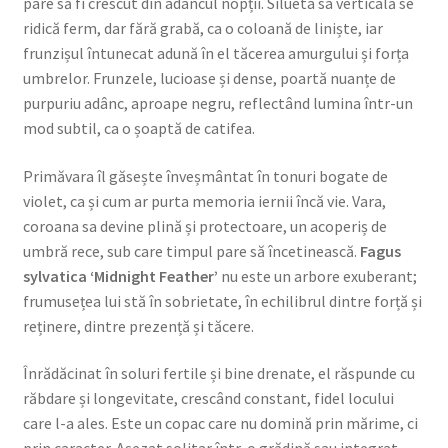
pare să fi crescut din adâncul nopții. Silueta sa verticală se
ridică ferm, dar fără grabă, ca o coloană de liniște, iar
frunzișul întunecat adună în el tăcerea amurgului și forța
umbrelor. Frunzele, lucioase și dense, poartă nuanțe de
purpuriu adânc, aproape negru, reflectând lumina într-un
mod subtil, ca o șoaptă de catifea.
Primăvara îl găsește înveșmântat în tonuri bogate de
violet, ca și cum ar purta memoria iernii încă vie. Vara,
coroana sa devine plină și protectoare, un acoperiș de
umbră rece, sub care timpul pare să încetinească.
Fagus
sylvatica ‘Midnight Feather’
nu este un arbore exuberant;
frumusețea lui stă în sobrietate, în echilibrul dintre forță și
reținere, dintre prezență și tăcere.
Înrădăcinat în soluri fertile și bine drenate, el răspunde cu
răbdare și longevitate, crescând constant, fidel locului
care l-a ales. Este un copac care nu domină prin mărime, ci