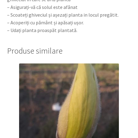
– Asigurați-vă că solul este afânat
– Scoateți ghiveciul și așezați planta in locul pregătit.
– Acoperiți cu pământ și apăsați ușor.
– Udați planta proaspăt plantată.
Produse similare