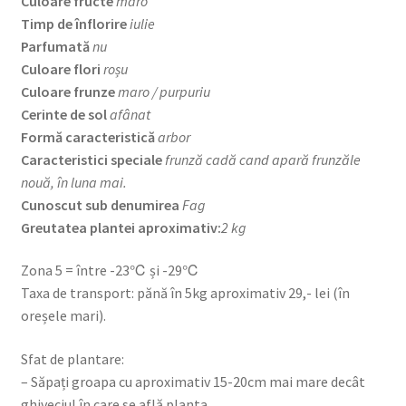
Culoare fructe
maro
Timp de înflorire
iulie
Parfumată
nu
Culoare flori
roșu
Culoare frunze
maro / purpuriu
Cerinte de sol
afânat
Formă caracteristică
arbor
Caracteristici speciale
frunză cadă cand apară frunzăle
nouă, în luna mai.
Cunoscut sub denumirea
Fag
Greutatea plantei aproximativ:
2 kg
Zona 5 = între -23℃ și -29℃
Taxa de transport: pănă în 5kg aproximativ 29,- lei (în
oreșele mari).
Sfat de plantare:
– Săpați groapa cu aproximativ 15-20cm mai mare decât
ghiveciul în care se află planta