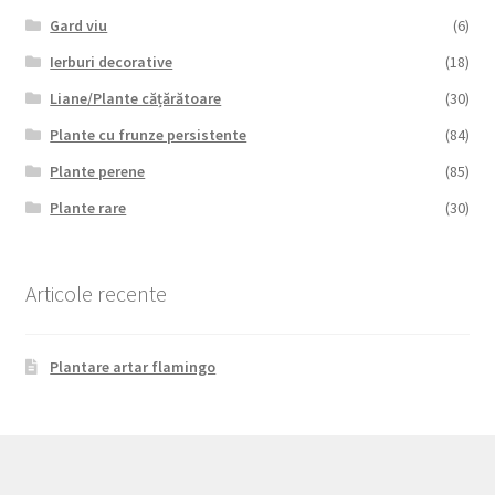
Gard viu
(6)
Ierburi decorative
(18)
Liane/Plante cățărătoare
(30)
Plante cu frunze persistente
(84)
Plante perene
(85)
Plante rare
(30)
Articole recente
Plantare artar flamingo