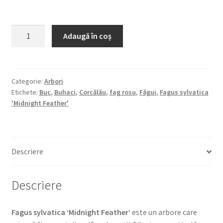
Cantitate
Adaugă în coș
Fagus
sylvatica
'Midnight
Feather'
Categorie:
Arbori
Etichete:
Buc
,
Buhaci
,
Corcălău
,
fag rosu
,
Făgui
,
Fagus sylvatica
'Midnight Feather'
Descriere
Descriere
Fagus sylvatica ‘Midnight Feather’
este un arbore care