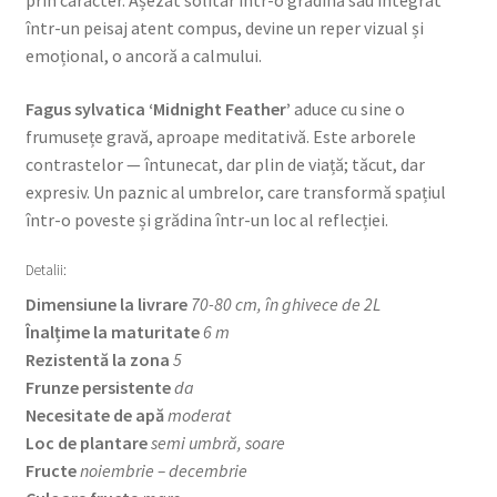
prin caracter. Așezat solitar într-o grădină sau integrat
într-un peisaj atent compus, devine un reper vizual și
emoțional, o ancoră a calmului.
Fagus sylvatica ‘Midnight Feather’
aduce cu sine o
frumusețe gravă, aproape meditativă. Este arborele
contrastelor — întunecat, dar plin de viață; tăcut, dar
expresiv. Un paznic al umbrelor, care transformă spațiul
într-o poveste și grădina într-un loc al reflecției.
Detalii:
Dimensiune la livrare
70-80 cm, în ghivece de 2L
Înalțime la maturitate
6 m
Rezistentă la zona
5
Frunze persistente
da
Necesitate de apă
moderat
Loc de plantare
semi umbră, soare
Fructe
noiembrie – decembrie